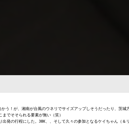
プに向かう！が、湘南が台風のウネリでサイズアップしそうだったり、茨城
こまでそそられる要素が無い（笑）
り出発の行程にした。38K、、そして久々の参加となるケイちゃん（＆