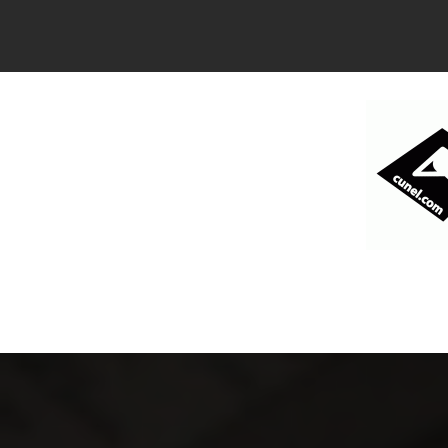
コ
ン
テ
ン
ツ
へ
ス
キ
ッ
プ