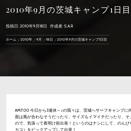
2010年9月の茨城キャンプ1日目
投稿日:
2010年9月18日
作成者:
S.A.R
ホーム
2010年
9月
18日
2010年9月の茨城キャンプ1日目
AM7:00 今日から3連休～♪の我々は、茨城へサーフキャン
面は風が合わなそうだったり、サイズもイマイチだったり、そ
ので、気張って夜明け前出発！というのはナシにして、のんび
カコ）をピックアップして出発！