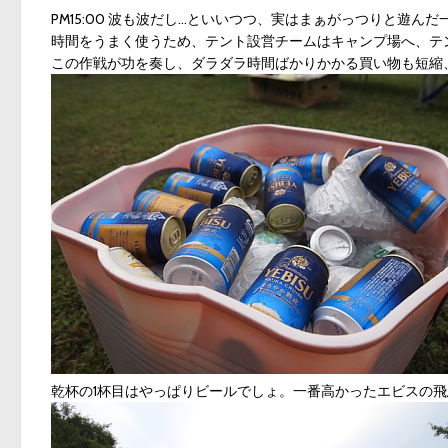
PM15:00 波も波だし…といいつつ、実はまぁがっつりと遊
時間をうまく使うため、テント設営チームはキャンプ場へ、テ
この作戦が功を奏し、ダラダラ時間ばかりかかる買い物も短縮、
乾杯の1杯目はやっぱりビールでしょ。一番高かったエビスの