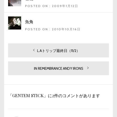
POSTED ON : 2009年1月12日
魚角
POSTED ON : 2010年10月16日
投
過
L.Aトリップ最終日（11/2）
去
稿
の
ナ
投
次
IN REMEMBRANCE ANDY IRONS
ビ
稿:
の
投
ゲ
稿:
ー
「GENTEM STICK」に2件のコメントがあります
シ
ョ
ン