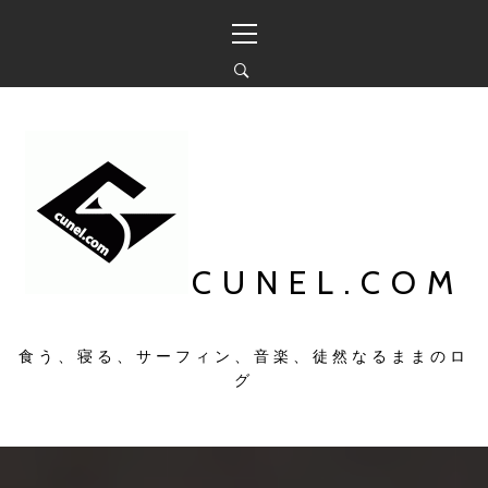
コ
メ
ン
イ
テ
ン
ン
メ
ツ
ニ
へ
ュ
ス
ー
キ
ッ
プ
CUNEL.COM
食う、寝る、サーフィン、音楽、徒然なるままのロ
グ