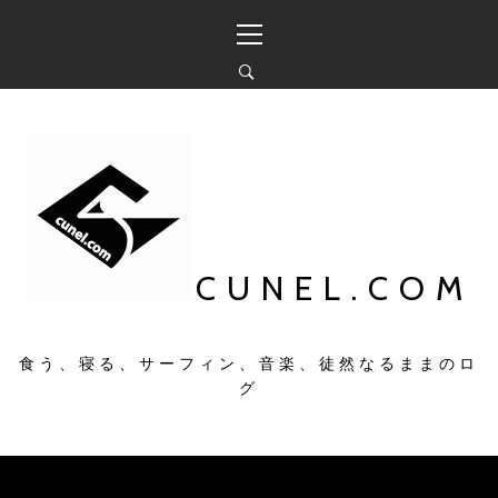
コ
メ
ン
イ
テ
ン
ン
メ
ツ
ニ
へ
ュ
ス
ー
キ
ッ
プ
CUNEL.COM
食う、寝る、サーフィン、音楽、徒然なるままのロ
グ