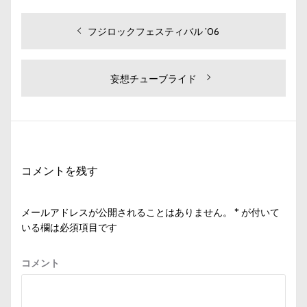
投
過
フジロックフェスティバル ’06
去
稿
の
ナ
投
次
妄想チューブライド
ビ
稿:
の
投
ゲ
稿:
ー
シ
コメントを残す
ョ
ン
メールアドレスが公開されることはありません。
*
が付いて
いる欄は必須項目です
コメント