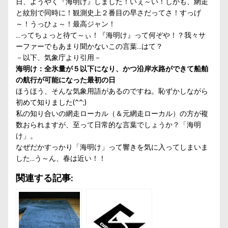
日、ようやく『海明け』しました！いぇ～い！しかも、網走
と紋別で同時に！観測史上２番目の早さだってさ！すっげ
～！うっひょ～！最高ジャン！
…ってちょっと待て～ぃ！『海明け』って何ぞや！？我々サ
ーファーでもあまり聞かないこの言葉…はて？
－以下、
気象庁
より引用－
海明け：全氷量が５以下になり、かつ沿岸水路ができて船舶
の航行が可能になった最初の日
ほうほう、そんな気象用語があるのですね。恥ずかしながら
初めて知りました(^^;)
私の知り合いの網走ローカル（＆元網走ローカル）の方が複
数おられますが、至って日常的な言葉でしょうか？「海明
け」。
なぜだかすっかり「海明け」って響きを気に入ってしまいま
した…う～ん、春は近い！！
関連する記事: