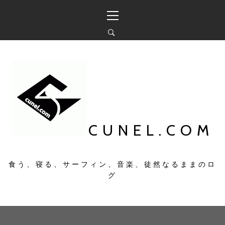
コ
メ
ン
イ
テ
ン
ン
メ
ツ
ニ
へ
ュ
ス
ー
キ
ッ
プ
CUNEL.COM
食う、寝る、サーフィン、音楽、徒然なるままのロ
グ