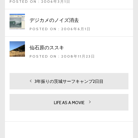
POSTED ON : 2006年3月1日
デジカメのノイズ消去
POSTED ON : 2006年6月1日
仙石原のススキ
POSTED ON : 2008年11月23日
投
過
3年振りの茨城サーフキャンプ2日目
去
稿
の
ナ
投
次
LIFE AS A MOVIE
ビ
稿:
の
投
ゲ
稿:
ー
シ