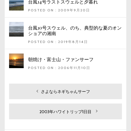
台風14号ラストスウェルと夕暮れ
POSTED ON : 2009年9月20日
台風10号スウェル、のち、典型的な夏のオン
ショアの湘南
POSTED ON : 2019年8月14日
朝焼け・富士山・ファンサーフ
POSTED ON : 2006年11月10日
投
過
さよならネギちゃんサーフ
去
稿
の
ナ
投
次
2003年ハワイトリップ1日目
ビ
稿:
の
投
ゲ
稿: