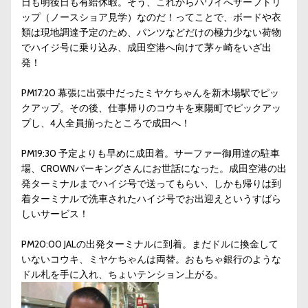
日も明後日も有給休暇。そう、これからハワイへサーフトリ
ップ（ノースショア見学）なのだ！ってことで、ボードや衣
類は現地調達予定のため、パンツなどだけの極力少ない荷物
でハイジ号に乗り込み、成田空港へ向けて茅ヶ崎をいざ出
発！
PM17:20 幕張に出張中だったミヤケちゃんを新木場駅でピッ
クアップ。その後、仕事帰りのコウキを東陽町でピックアッ
プし、4人全員揃ったところで成田へ！
PM19:30 予定よりも早めに成田着。サーファー御用達の駐車
場、CROWNパーキングさんにお世話になった。成田空港の出
発ターミナルまでハイジ号で送ってもらい、しかも帰りは到
着ターミナルで洗車されたハイジ号でお出迎えというすばら
しいサービス！
PM20:00 JALの出発ターミナルに到着。まだドルに換金して
いないコウキ、ミヤケちゃんは両替。おもちゃ銀行のような
ドル札を手に入れ、ちょいテンション上がる。