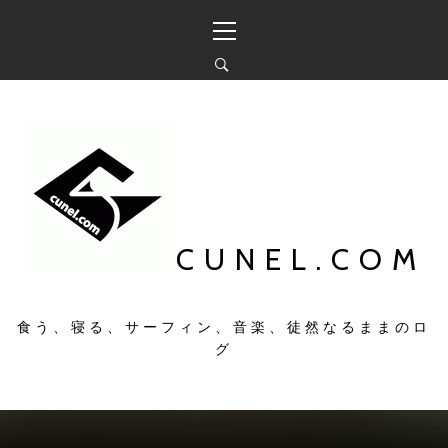
コ
メ
ン
イ
テ
ン
ン
メ
ツ
ニ
へ
ュ
ス
ー
キ
ッ
プ
CUNEL.COM
食う、寝る、サーフィン、音楽、徒然なるままのロ
グ