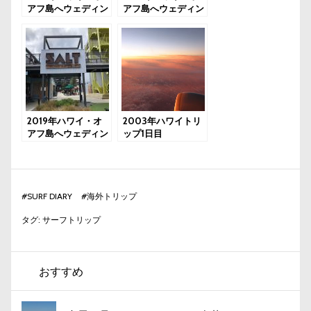
アフ島へウェディン
アフ島へウェディン
グ＆サーフトリップ
グ＆サーフトリップ
3日目：ワイキキで
2日目：ケワローズ
サーフィン～結婚式
で2ラウンドサーフ
～ケワローズでサー
ィン
フィン
2019年ハワイ・オ
2003年ハワイトリ
アフ島へウェディン
ップ1日目
グ＆サーフトリップ
1日目：カカアコか
らワイキキバニアン
へ
#
SURF DIARY
#
海外トリップ
タグ:
サーフトリップ
おすすめ