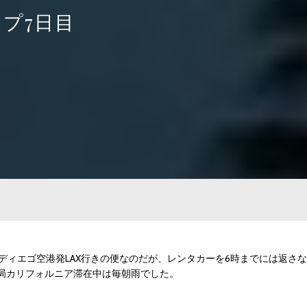
プ7日目
ンディエゴ空港発LAX行きの便なのだが、レンタカーを6時までには返さな
局カリフォルニア滞在中は毎朝雨でした。