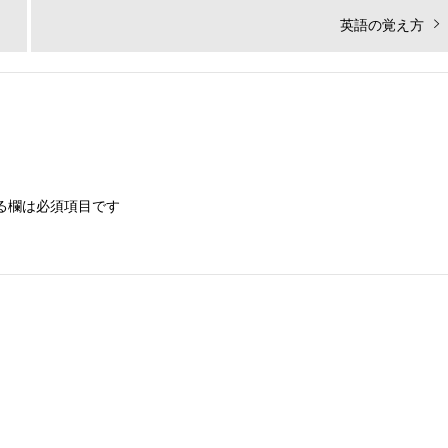
次
英語の覚え方
の
投
稿:
る欄は必須項目です