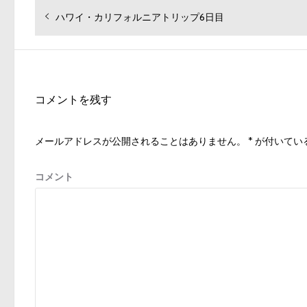
投
過
ハワイ・カリフォルニアトリップ6日目
去
稿
の
ナ
投
ビ
稿:
ゲ
コメントを残す
ー
シ
メールアドレスが公開されることはありません。
*
が付いてい
ョ
ン
コメント