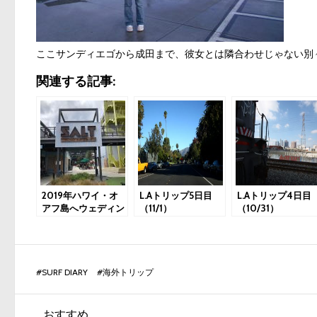
ここサンディエゴから成田まで、彼女とは隣合わせじゃない別
関連する記事:
2019年ハワイ・オ
L.Aトリップ5日目
L.Aトリップ4日目
アフ島へウェディン
（11/1）
（10/31）
グ＆サーフトリップ
1日目：カカアコか
らワイキキバニアン
へ
#
SURF DIARY
#
海外トリップ
おすすめ