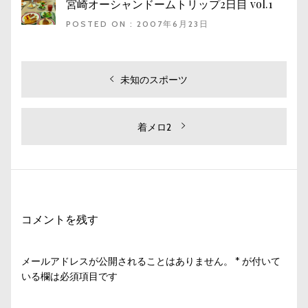
宮崎オーシャンドームトリップ2日目 vol.1
POSTED ON : 2007年6月23日
投
過
未知のスポーツ
去
稿
の
ナ
投
次
着メロ2
ビ
稿:
の
投
ゲ
稿:
ー
シ
コメントを残す
ョ
ン
メールアドレスが公開されることはありません。
*
が付いて
いる欄は必須項目です