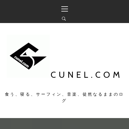
コ
メ
ン
イ
テ
ン
ン
メ
ツ
ニ
へ
ュ
ス
ー
キ
ッ
プ
CUNEL.COM
食う、寝る、サーフィン、音楽、徒然なるままのロ
グ