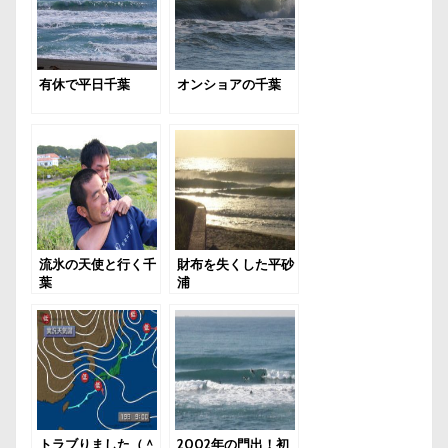
有休で平日千葉
オンショアの千葉
流氷の天使と行く千
財布を失くした平砂
葉
浦
トラブりました（＾
2002年の門出！初