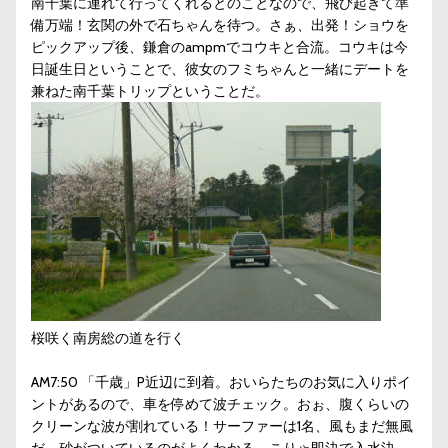
南千葉に連れて行ってくれるとのことなので、飛び起きて準
備万端！玄関の外で石ちゃんを待つ。さぁ、出発！ショウを
ピックアップ後、鎌倉のampmでコウキと合流。コウキは今
日誕生日ということで、彼女のフミちゃんと一緒にデートを
兼ねた南千葉トリップということだ。
桜咲く南房総の道を行く
AM7:50 「千歳」P近辺に到着。おいらたちのお気に入りポイ
ントがあるので、車を停めて波チェック。おぉ、腹くらいの
クリーンな波が割れている！サーファーは1名、風もまだ無風