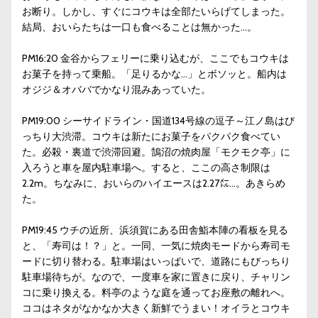
お断り。しかし、すぐにコウキは全部たいらげてしまった。
結局、おいらたちは一口も食べることは無かった…。
PM16:20 金谷からフェリーに乗り込むが、ここでもコウキは
お菓子を持って乗船。「足りるかな…」とボソッと。船内は
オジジ＆オババでかなり混みあっていた。
PM19:00 シーサイドライン・国道134号線の逗子～江ノ島はび
っちり大渋滞。コウキは新たにお菓子をパクパク食べてい
た。必殺・裏道で渋滞回避。鵠沼の焼肉屋「モクモク亭」に
入ろうと車を屋内駐車場へ。すると、ここの高さ制限は
2.2m。ちなみに、おいらのハイエースは2.27㍍…。あきらめ
た。
PM19:45 ウチの近所、浜須賀にある田舎鮨本陣の看板を見る
と、「寿司は！？」と。一同、一気に焼肉モードから寿司モ
ードに切り替わる。駐車場はいっぱいで、道路にもびっちり
駐車場待ちが。なので、一度車を家に置きに戻り、チャリン
コに乗り換える。料亭のような庭を通ってお座敷の離れへ。
ココはネタがなかなか大きく新鮮でうまい！オイラとコウキ