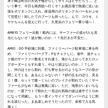
茅ヶ崎は昨日の天気予報からしてサイズはヒザだろう…。と
いう事で、今日も南房総へ行くぞ！お風呂場で熱湯に近いお
湯をポリタンクに入れ、保温用のポリタンクカバーをかぶせ
て完璧だ！卸したてのブーツも持ったし。んで、コウキ、ミ
ヤケちゃんを迎えに行って、久里浜のフェリー乗り場へ！
AM8:10 フェリー出航！船内には、サーファーの姿が1人も見
当たらないぞ！波が無いのか…！？先行きが不安だ…。
AM10：00 平砂浦に到着。ファミリーパーク駐車場に車を停
め、「ファミリーパーク下」Pをチェクしに。途中、波チェッ
ク後のサーファー数名とすれ違う。海から上がってきたロン
グボーダーともすれ違う。やはり波はないのか…！？しか
し、沖のほうから割れ、打ち寄せるかのようなスープの音が
聞こえてくる。あるんじゃないの！？砂の丘をのぼり、見る
と！腰、セットで腹～くらいのブレイクが割れていた！サー
ファーも少なめ！風は無風に近い。ただ、地形がいまいちな
のか、一度アウトで割れた一見ほれ気味の波は途中でトロめ
になって消滅し、もう一度インサイドでダンパーのように割
れる波だった。まあ楽しめそうだったので、余裕で入る気
満々！