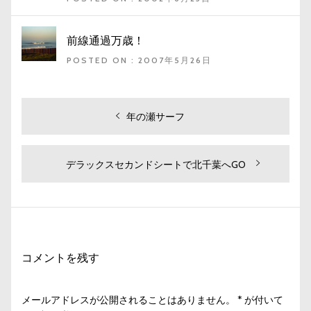
前線通過万歳！
POSTED ON : 2007年5月26日
投
過
年の瀬サーフ
去
稿
の
ナ
投
次
デラックスセカンドシートで北千葉へGO
ビ
稿:
の
投
ゲ
稿:
ー
シ
コメントを残す
ョ
ン
メールアドレスが公開されることはありません。
*
が付いて