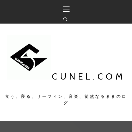
コ
メ
ン
イ
テ
ン
ン
メ
ツ
ニ
へ
ュ
ス
ー
キ
ッ
プ
CUNEL.COM
食う、寝る、サーフィン、音楽、徒然なるままのロ
グ