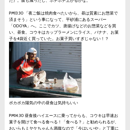
た）。腹も減ったし、ボチボチ上がるかな。
PM13:30 「夜ご飯は焼肉食べたいから、昼は質素にお惣菜で
済まそう」という事になって、平砂浦にあるスーパー
「ODOYA」へ。ここでカツ、唐揚げなどのお惣菜などを買
い、昼食。コウキはカップラーメンにライス、バナナ、お菓
子を4袋近く買っていた。お菓子買いすぎじゃない！？
ポカポカ陽気の中の昼食は気持ちいい
PM14:30 昼食後ハイエースに乗ってからも、コウキは早速お
菓子を開けて食べる食べる！「食べる？」と勧められるが、
おいらもミヤケちゃんも満腹なので「今はいいや」と丁重に