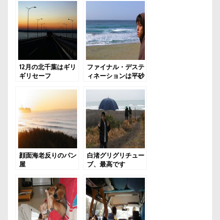
12月の北千葉はギリ
ファイナル・デステ
ギリセーフ
ィネーションは平砂
浦
顔面海老反りのパン
白渚グリグリチュー
屋
ブ、最高です