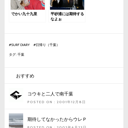
でかい九十九里
平砂浦には期待する
なよぉ
#
SURF DIARY
#
日帰り（千葉）
タグ:
千葉
おすすめ
コウキと二人で南千葉
POSTED ON : 2001年12月8日
期待してなかったからウレＰ
POSTED ON : 2002年6月23日