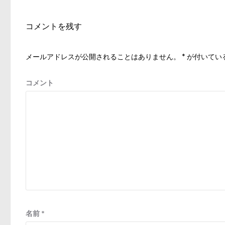
ビ
稿:
ゲ
コメントを残す
ー
シ
メールアドレスが公開されることはありません。
*
が付いてい
ョ
ン
コメント
名前
*