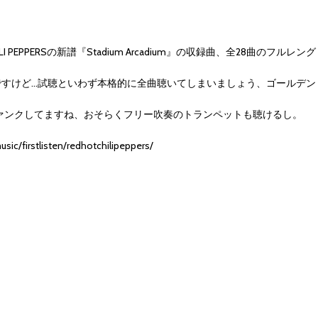
I PEPPERSの新譜『Stadium Arcadium』の収録曲、全28曲のフルレング
ですけど…試聴といわず本格的に全曲聴いてしまいましょう、ゴールデン
じにファンクしてますね、おそらくフリー吹奏のトランペットも聴けるし。
ic/firstlisten/redhotchilipeppers/