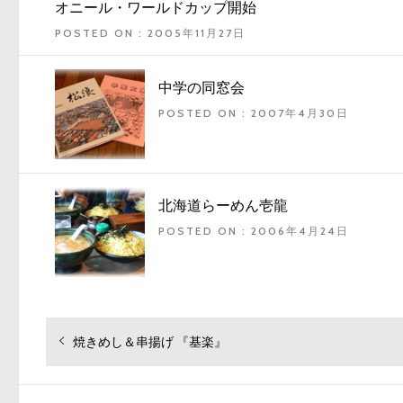
オニール・ワールドカップ開始
POSTED ON : 2005年11月27日
中学の同窓会
POSTED ON : 2007年4月30日
北海道らーめん壱龍
POSTED ON : 2006年4月24日
投
過
焼きめし＆串揚げ 『基楽』
去
稿
の
ナ
投