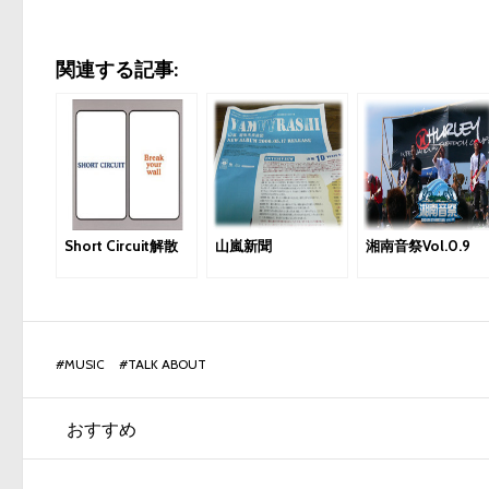
関連する記事:
Short Circuit解散
山嵐新聞
湘南音祭Vol.0.9
#
MUSIC
#
TALK ABOUT
おすすめ