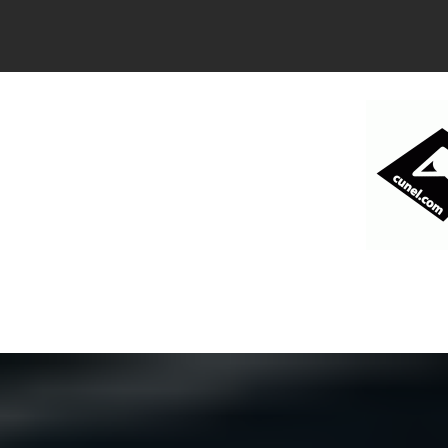
コ
ン
テ
ン
ツ
へ
ス
キ
ッ
プ