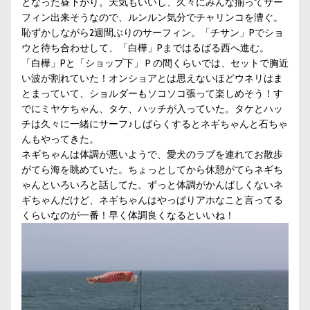
となった昼下がり。天気もいいし、久々にみんな揃ってサー
フィン出来そうなので、ルンルン気分でチャリンコを漕ぐ。
恥ずかしながら2週間ぶりのサーフィン。「チサン」Pでショ
ウと待ち合わせして、「白樺」Pまではるばる西へ進む。
「白樺」Pと「ショップ下」Ｐの間くらいでは、セットで胸近
い波が割れていた！オンショアとは思えないほどウネリはま
とまっていて、ショルダーもソコソコ張って楽しめそう！す
でにミヤケちゃん、タケ、ハッチが入っていた。タケとハッ
チは久々に一緒にサーフ♪しばらくするとネギちゃんと石ちゃ
んもやってきた。
ネギちゃんは体調が悪いようで、愛犬のラブを連れてお散歩
がてら海を眺めていた。ちょっとしてから休憩がてらネギち
ゃんといろいろと話してた。ずっと体調がかんばしくないネ
ギちゃんだけど、ネギちゃんはやっぱりアホなこと言ってる
くらいなのが一番！早く体調良くなるといいね！