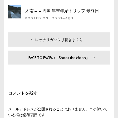
湘南←→四国 年末年始トリップ 最終日
POSTED ON : 2003年1月3日
投
過
レッチリガッツリ聴きまくり
去
稿
の
ナ
投
次
FACE TO FACEの「Shoot the Moon」
ビ
稿:
の
投
ゲ
稿:
ー
シ
コメントを残す
ョ
ン
メールアドレスが公開されることはありません。
*
が付いて
いる欄は必須項目です