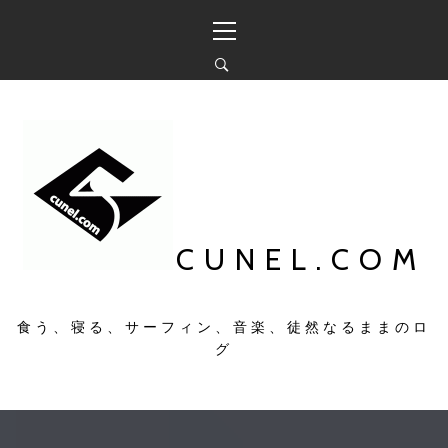
コ
メ
ン
イ
テ
ン
ン
メ
ツ
ニ
へ
ュ
ス
ー
キ
ッ
プ
CUNEL.COM
食う、寝る、サーフィン、音楽、徒然なるままのロ
グ