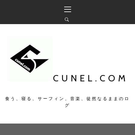
コ
メ
ン
イ
テ
ン
ン
メ
ツ
ニ
へ
ュ
ス
ー
キ
ッ
プ
CUNEL.COM
食う、寝る、サーフィン、音楽、徒然なるままのロ
グ