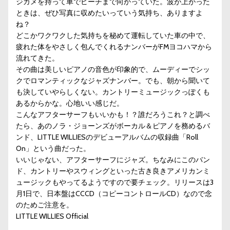
ジカメを持って車でビーチまで向かっていた。波が上がった
ときは、ぜひ写真に収めたいっていう気持ち、ありますよ
ね？
どこかワクワクした気持ちを秘めて運転していた車の中で、
疲れた体をやさしく包んでくれるナンバーがFMヨコハマから
流れてきた。
その曲は美しいピアノの音色が印象的で、ムーディーでシッ
クでロマンティックなジャズナンバー。でも、朝から聞いて
も決していやらしくない。カントリーミュージックっぽくも
あるからかな。心地いい感じだ。
こんなアフターサーフもいいかも！？誰だろうこれ？と調べ
たら、あのノラ・ジョーンズがボーカル＆ピアノを務めるバ
ンド、LITTLE WILLIESのデビューアルバムの収録曲「Roll
On」という曲だった。
いいじゃない、アフターサーフにジャズ。ちなみにこのバン
ド、カントリーやスウィングといった古き良きアメリカンミ
ュージックもやってるようですので要チェック。リリースは3
月1日で、日本盤はCCCD（コピーコントロールCD）なので念
のためご注意を。
LITTLE WILLIES Official