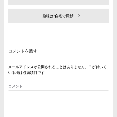
去
稿
の
ナ
投
次
趣味は“自宅で撮影”
ビ
稿:
の
投
ゲ
稿:
ー
シ
コメントを残す
ョ
ン
メールアドレスが公開されることはありません。
*
が付いて
いる欄は必須項目です
コメント