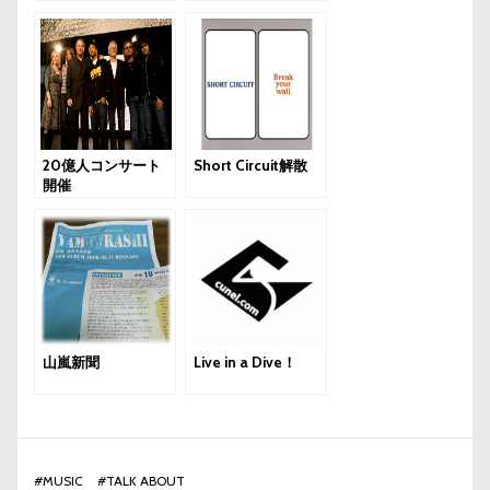
作！
20億人コンサート
Short Circuit解散
開催
山嵐新聞
Live in a Dive！
#
MUSIC
#
TALK ABOUT