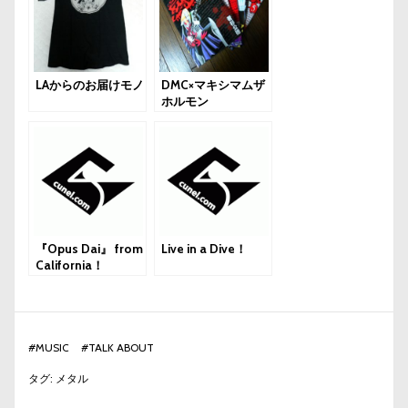
LAからのお届けモノ
DMC×マキシマムザ
ホルモン
『Opus Dai』 from
Live in a Dive！
California！
#
MUSIC
#
TALK ABOUT
タグ:
メタル