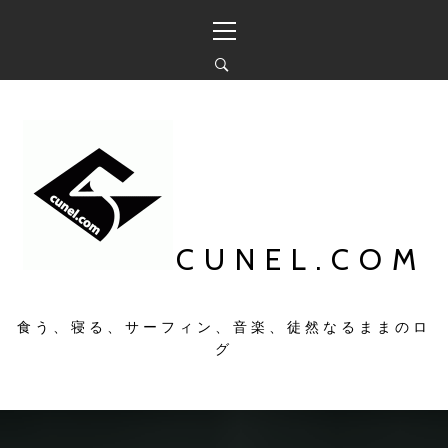
コ
メ
ン
イ
テ
ン
ン
メ
ツ
ニ
へ
ュ
ス
ー
キ
ッ
プ
CUNEL.COM
食う、寝る、サーフィン、音楽、徒然なるままのロ
グ