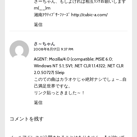
さーちゃん、もしよければ相互ﾘﾝｸお願いします
m(__)m
湘南ｱｸﾃｨﾌﾞｻｰﾌｧｰｽﾞ
http://cubic-a.com/
返信
さ～ちゃん
2008年8月17日 9:37 PM
AGENT: Mozilla/4.0 (compatible; MSIE 6.0;
Windows NT 5.1; SV1; .NET CLR 1.1.4322; .NET CLR
2.0.50727) Sleip
このての曲はカラオケじゃ絶対ナシでしょ～…自
己満足世界ですな。
リンク貼っときました～！
返信
コメントを残す