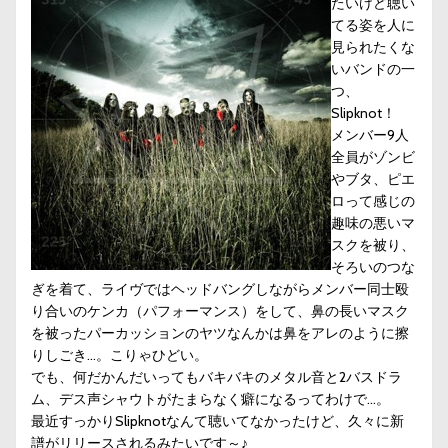
たいけど聴い
てる姿を人に
見られたくな
いバンドの一
つ、
Slipknot！
メンバー9人
全員がゾンビ
やブタ、ピエ
ロって感じの
趣味の悪いマ
スクを被り、
そろいのつな
ぎを着て、ライヴではヘッドバングしながらメンバー同士殴
り合いのケンカ（パフォーマンス）をして、鼻の長いマスク
を被ったパーカッションのヤツなんかは鼻をアレのように擦
りしごき…。こりゃひどい。
でも、何だかんだいってもバキバキのメタル音と2バスドラ
ム、デス声シャウトがたまらなく癖になるってわけで…。
最近すっかりSlipknotなんて聴いてなかったけど、久々に
新
譜
がリリースされるみたいです～♪