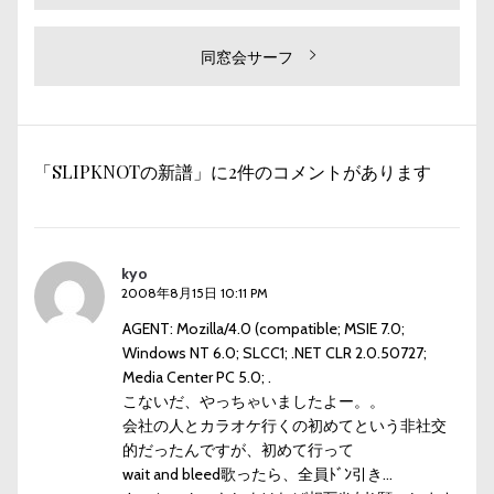
去
稿
の
ナ
投
次
同窓会サーフ
ビ
稿:
の
投
ゲ
稿:
ー
「SLIPKNOTの新譜」に2件のコメントがあります
シ
ョ
ン
kyo
2008年8月15日 10:11 PM
AGENT: Mozilla/4.0 (compatible; MSIE 7.0;
Windows NT 6.0; SLCC1; .NET CLR 2.0.50727;
Media Center PC 5.0; .
こないだ、やっちゃいましたよー。。
会社の人とカラオケ行くの初めてという非社交
的だったんですが、初めて行って
wait and bleed歌ったら、全員ﾄﾞﾝ引き…