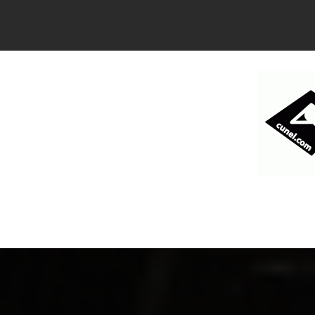
コ
ン
テ
ン
ツ
へ
ス
キ
ッ
プ