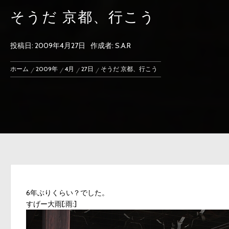
そうだ 京都、行こう
投稿日:
2009年4月27日
作成者:
S.A.R
ホーム
2009年
4月
27日
そうだ 京都、行こう
6年ぶりくらい？でした。
すげー大雨[:雨:]