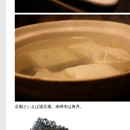
京都といえば湯豆腐。南禅寺は
奥丹
。