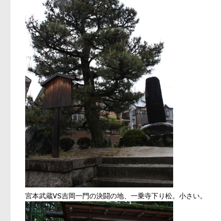
宮本武蔵VS吉岡一門の決闘の地、一乗寺下り松。小さい。