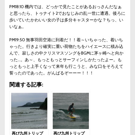
PM18:10 機内では、どっかで見たことがあるおっさんだなぁ
と思ったら、トゥナイト2でおなじみの乱一世に遭遇。後ろに
歩いていたかわいい女の子は多分キャスターかな？ちっ、い
いなぁ。
PM19:50 無事羽田空港に到着だ！！着～いちゃった、着いち
ゃった。行きより確実に重い荷物たちをハイエースに積み込
んで、寂しさの中クリスマスソングをBGMに茅ヶ崎へと向か
った…。あ～、もっともっとサーフィンしかたったよー。も
っともっと上手くなって来年も行こうと、みな口をそろえて
誓ったのであった。がんばるぞーーー！！！
関連する記事:
再び九州トリップ
再び九州トリップ