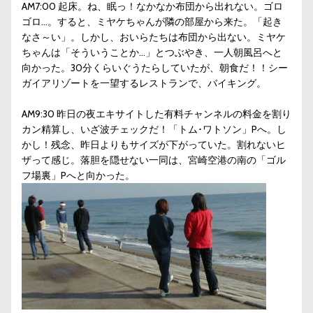
AM7:00 起床。ね、眠っ！なかなか布団から出れない。ゴロ
ゴロ…。すると、ミヤケちゃんが隣の部屋から来た。「起き
なさ～い」。しかし、おいらたちは布団から出ない。ミヤケ
ちゃんは「そういうことか…」とつぶやき、一人朝風呂へと
向かった。30分くらいぐうたらしていたが、朝食だ！！シー
ガイアリゾートを一望するレストランで、バイキング。
AM9:30 昨日の夜エキサイトした有料チャンネルの料金を割り
カン精算し、いざ波チェックだ！「トム･ワトソン」Pへ。し
かし！残念、昨日よりもサイズが下がっていた。割れないヒ
ザって感じ。落胆を隠せない一同は、宮崎空港の南の「ゴル
フ場裏」Pへと向かった。