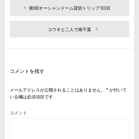
投
過
第1回オーシャンドーム貸切トリップ 1日目
去
稿
の
ナ
投
次
コウキと二人で南千葉
ビ
稿:
の
投
ゲ
稿:
ー
シ
コメントを残す
ョ
ン
メールアドレスが公開されることはありません。
*
が付いて
いる欄は必須項目です
コメント