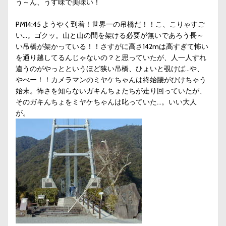
う～ん、うす味で美味い！
PM14:45 ようやく到着！世界一の吊橋だ！！こ、こりゃすご
い…。ゴクッ。山と山の間を架ける必要が無いであろう長～
い吊橋が架かっている！！さすがに高さ142mは高すぎて怖い
を通り越してるんじゃないの？と思っていたが、人一人すれ
違うのがやっとというほど狭い吊橋、ひょいと覗けば…や、
やべー！！カメラマンのミヤケちゃんは終始腰がひけちゃう
始末。怖さを知らないガキんちょたちが走り回っていたが、
そのガキんちょをミヤケちゃんは叱っていた…。いい大人
が。