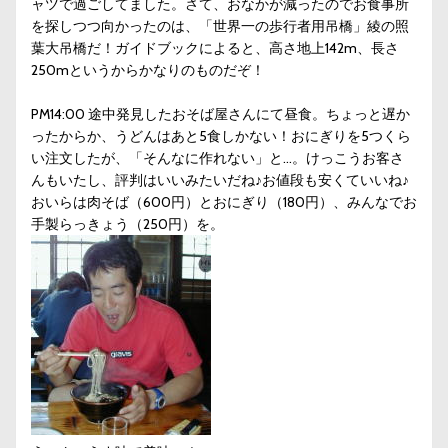
ャツで過ごしてました。さて、おなかが減ったのでお食事所
を探しつつ向かったのは、「世界一の歩行者用吊橋」綾の照
葉大吊橋だ！ガイドブックによると、高さ地上142m、長さ
250mというからかなりのものだぞ！
PM14:00 途中発見したおそば屋さんにて昼食。ちょっと遅か
ったからか、うどんはあと5食しかない！おにぎりを5つくら
い注文したが、「そんなに作れない」と…。けっこうお客さ
んもいたし、評判はいいみたいだね♪お値段も安くていいね♪
おいらは肉そば（600円）とおにぎり（180円）、みんなでお
手製らっきょう（250円）を。