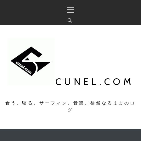
コ
メ
ン
イ
テ
ン
ン
メ
ツ
ニ
へ
ュ
ス
ー
キ
ッ
プ
CUNEL.COM
食う、寝る、サーフィン、音楽、徒然なるままのロ
グ