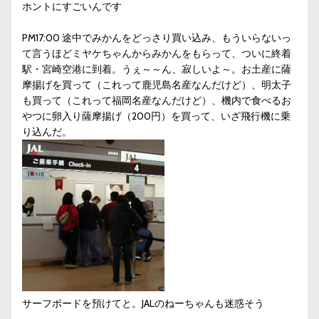
ホントにすごいんです
PM17:00 途中でみかんをどっさり買い込み、もういらないっ
て言うほどミヤケちゃんからみかんをもらって、ついに終着
駅・宮崎空港に到着。うぇ～～ん、寂しいよ～。お土産に薩
摩揚げを買って（これって鹿児島名産なんだけど）、明太子
も買って（これって福岡名産なんだけど）、機内で食べるお
やつに卵入り薩摩揚げ（200円）を買って、いざ飛行機に乗
り込んだ。
サーフボードを預けてと。JALのねーちゃんも迷惑そう