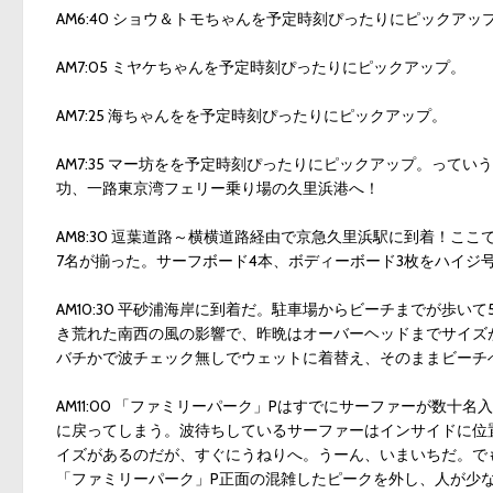
AM6:40 ショウ＆トモちゃんを予定時刻ぴったりにピックアッ
AM7:05 ミヤケちゃんを予定時刻ぴったりにピックアップ。
AM7:25 海ちゃんをを予定時刻ぴったりにピックアップ。
AM7:35 マー坊をを予定時刻ぴったりにピックアップ。って
功、一路東京湾フェリー乗り場の久里浜港へ！
AM8:30 逗葉道路～横横道路経由で京急久里浜駅に到着！
7名が揃った。サーフボード4本、ボディーボード3枚をハイジ
AM10:30 平砂浦海岸に到着だ。駐車場からビーチまでが歩
き荒れた南西の風の影響で、昨晩はオーバーヘッドまでサイズ
バチかで波チェック無しでウェットに着替え、そのままビーチ
AM11:00 「ファミリーパーク」Pはすでにサーファーが数
に戻ってしまう。波待ちしているサーファーはインサイドに位
イズがあるのだが、すぐにうねりへ。うーん、いまいちだ。で
「ファミリーパーク」P正面の混雑したピークを外し、人が少