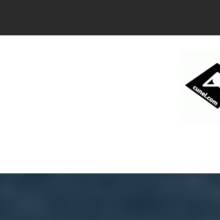
コ
ン
テ
ン
ツ
へ
ス
キ
ッ
プ