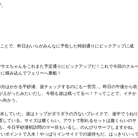
プ。
いうことで、昨日おいらがみんなに予告した時刻通りにピックアップに成
ここでサエちゃんをこれまた予定通りにピックアップだ！これで今回のクル
号に積み込んでフェリーへ乗船！
いて5分はかかる平砂浦、波チェックするのにも一苦労…。昨日の午後から吹
が上がったみたいだし、今朝も波は残ってるべ！？ってことで、イチか
へ向かう。
十名入水していた。波はトップがダラダラの力ないブレイクで、途中でうねり
置している。サイズは腰くらい。アウトで割れるセットは腹くらいのサ
も、今日平砂浦初訪問のマー坊もいるし、のんびりサーフしますかね。
ないポイントで入水！やっぱりインサイドでの波待ちだ。はっきりいっ