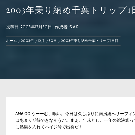
2003年乗り納め千葉トリップ1
投稿日:
2003年12月30日
作成者:
S.A.R
ホーム
2003年
12月
30日
2003年乗り納め千葉トリップ1日目
AM6:00 うーーむ、眠い。今日は久しぶりに南房総へサーフ
はあまり期待できなそうだ。まぁ、年末だし、一年の総決算っ
に熱湯を入れてハイジ号で出発だ！