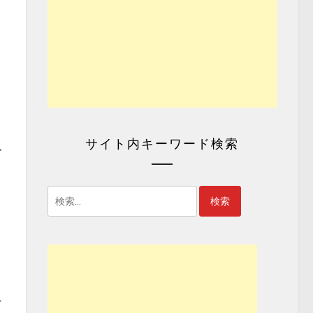
サイト内キーワード検索
ー
検
索:
て