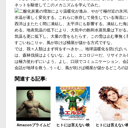
ネットを駆使してこのメカニズムを学んでみた。
二酸化炭素の増加により温暖化が進み、やがて極付近の氷河
水温が著しく変化する。これらに依存して発生している海流に
西洋はまたたく間に凍結し、太平洋にも影響する。凍結した海
める。地表気温の低下により、大気中の飽和水蒸気量は下がる
気温も更に低下し、大量の雪をもたらす。この雪は止む事無く
すごいねこりゃ、風が吹けば桶屋が儲かる方式ですな。
では、我々人類はまず何をすべきか…。地球温暖化を防げばい
は、森林伐採はよくないな。よし、エコロジーだ、リサイクル
は極力使わずにいよう。よし、口頭でコミュニケーション、会
会話が地球を救う…う～む、風が吹けば桶屋が儲かるどころの
関連する記事:
Amazonプライムビ
ヒトには言えない映
ヒトには言えない