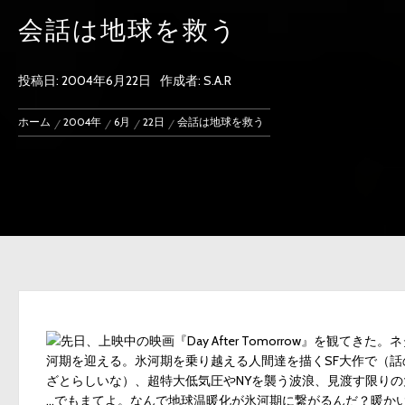
会話は地球を救う
投稿日:
2004年6月22日
作成者:
S.A.R
ホーム
2004年
6月
22日
会話は地球を救う
先日、上映中の映画『Day After Tomorrow』を観
河期を迎える。氷河期を乗り越える人間達を描くSF大作で（
ざとらしいな）、超特大低気圧やNYを襲う波浪、見渡す限り
…でもまてよ。なんで地球温暖化が氷河期に繋がるんだ？暖か