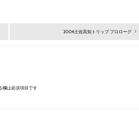
次
2004土佐高知トリップ プロローグ
の
投
稿:
る欄は必須項目です