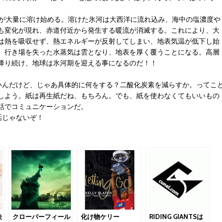
が大量に溶け始める。溶けた氷河は大西洋に流れ込み、海中の塩濃度や
も変化が現れ、赤道付近から発生する暖流が消滅する。これにより、大
は熱を吸収せず、熱エネルギーが反射してしまい、地表気温が低下し始
。行き場を失った水蒸気は雲となり、地表を厚く覆うことになる。高層
降り続け、地球は氷河期を迎える事になるのだ！！
いんだけど、じゃあ具体的に何をする？二酸化炭素を減らすか。ってこ
しよう。紙は再生紙だね、もちろん。でも、紙を使わなくてもいいもの
話でコミュニケーションだ。
話じゃないぞ！
映
クローバーフィール
化け物ケリー
RIDING GIANTSは