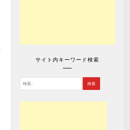
と
サイト内キーワード検索
検
索: