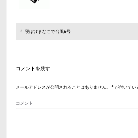
投
過
寝ぼけまなこで台風6号
去
稿
の
ナ
投
ビ
稿:
ゲ
コメントを残す
ー
シ
メールアドレスが公開されることはありません。
*
が付いてい
ョ
ン
コメント