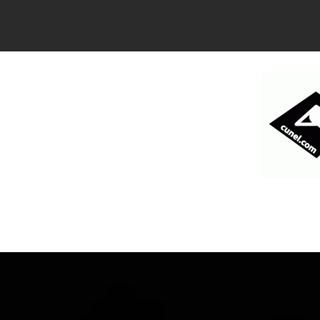
コ
ン
テ
ン
ツ
へ
ス
キ
ッ
プ