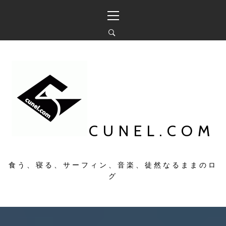
コ
メ
ン
イ
テ
ン
ン
メ
ツ
ニ
へ
ュ
ス
ー
キ
ッ
プ
CUNEL.COM
食う、寝る、サーフィン、音楽、徒然なるままのロ
グ