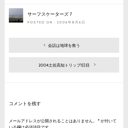
サーフスケーターズ７
POSTED ON : 2006年8月6日
投
過
会話は地球を救う
去
稿
の
ナ
投
次
2004土佐高知トリップ1日目
ビ
稿:
の
投
ゲ
稿:
ー
シ
コメントを残す
ョ
ン
メールアドレスが公開されることはありません。
*
が付いて
いる欄は必須項目です