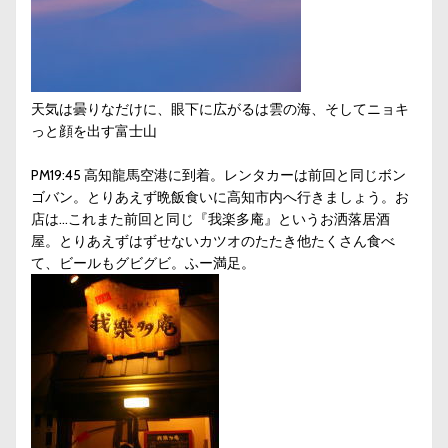
天気は曇りなだけに、眼下に広がるは雲の海、そしてニョキ
っと顔を出す富士山
PM19:45 高知龍馬空港に到着。レンタカーは前回と同じボン
ゴバン。とりあえず晩飯食いに高知市内へ行きましょう。お
店は…これまた前回と同じ『我楽多庵』というお洒落居酒
屋。とりあえずはずせないカツオのたたき他たくさん食べ
て、ビールもグビグビ。ふー満足。