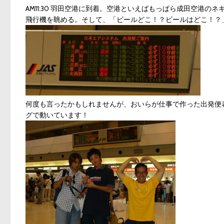
AM11:30 羽田空港に到着。空港といえばもっぱら成田空港
飛行機を眺める。そして、「ビールどこ！？ビールはどこ！？
何度も言ったかもしれませんが、おいらが仕事で作った出発便
グで動いています！