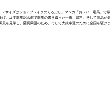
ック！？サイズはショアブレイクのくるぶし。マンガ「お～い！竜馬」で幕
上げ、坂本龍馬記念館で龍馬の書き綴った手紙、資料、そして龍馬が命
屏風を見学し、薩長同盟のため、そして大政奉還のために全国を駆けま
。