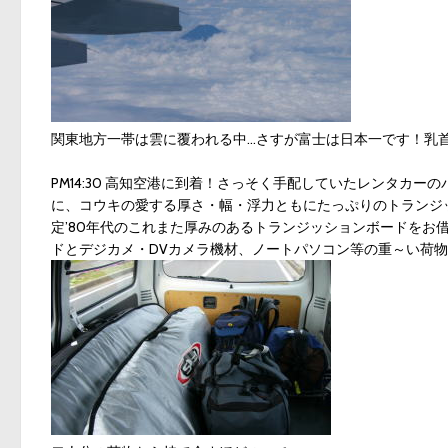
関東地方一帯は雲に覆われる中…さすが富士は日本一です！乳
PM14:30 高知空港に到着！さっそく手配していたレンタカ
に、コウキの愛する厚さ・幅・浮力ともにたっぷりのトランジッシ
定’80年代のこれまた厚みのあるトランジッションボードをお
ドとデジカメ・DVカメラ機材、ノートパソコン等の重～い荷