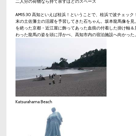
二人分の荷物なら持て余すほどのスペース
AM15:30 高知といえば桂浜！ということで、桂浜で波チェ
末の土佐藩士の活躍を予習してきた石ちゃん。坂本龍馬像を見
を絶った京都・近江屋に飾ってあった血痕の付着した掛け軸＆
わった龍馬の姿を頭に浮かべ、高知市内の宿泊施設へ向かった
Katsurahama Beach