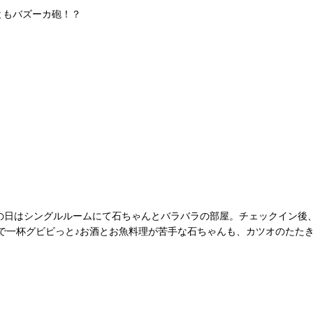
ともバズーカ砲！？
。この日はシングルルームにて石ちゃんとバラバラの部屋。チェックイン後
で一杯グビビっと♪お酒とお魚料理が苦手な石ちゃんも、カツオのたた