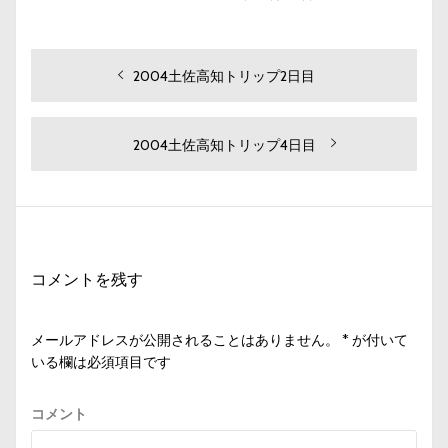
投
過
2004土佐高知トリップ2日目
去
稿
の
ナ
投
次
2004土佐高知トリップ4日目
ビ
稿:
の
投
ゲ
稿:
ー
シ
コメントを残す
ョ
ン
メールアドレスが公開されることはありません。
*
が付いて
いる欄は必須項目です
コメント