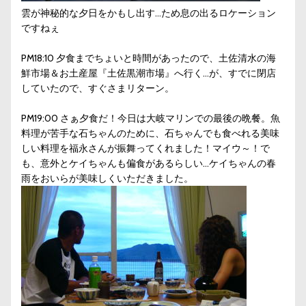
雲が神秘的な夕日をかもし出す…ため息の出るロケーション
ですねぇ
PM18:10 夕食までちょいと時間があったので、土佐清水の海
鮮市場＆お土産屋『土佐黒潮市場』へ行く…が、すでに閉店
していたので、すぐさまリターン。
PM19:00 さぁ夕食だ！今日は大岐マリンでの最後の晩餐。魚
料理が苦手な石ちゃんのために、石ちゃんでも食べれる美味
しい料理を福永さんが振舞ってくれました！マイウ～！で
も、意外とケイちゃんも偏食があるらしい…ケイちゃんの春
雨をおいらが美味しくいただきました。