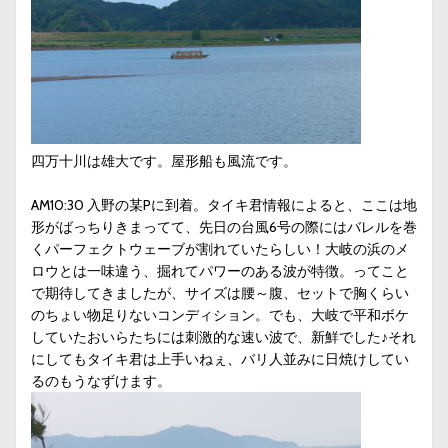
四万十川は雄大です。屋形船も風流です。
AM10:30 入野の某Pに到着。タイキ君情報によると、ここは地
形がばっちりきまってて、先日の台風6号の際にはバレルを巻
くパーフェクトウェーブが割れていたらしい！大岐の浜のメ
ロウとは一味違う、掘れてパワーのある波が特徴。ってこと
で期待してきましたが、サイズは腰～腹、セットで胸くらい
のちょい物足りないコンディション。でも、大岐で平和ボケ
していたおいらたちには刺激的な速い波で、新鮮でした♪それ
にしてもタイキ君は上手いねぇ、バリ人並みに日焼けしてい
るのもうなずけます。