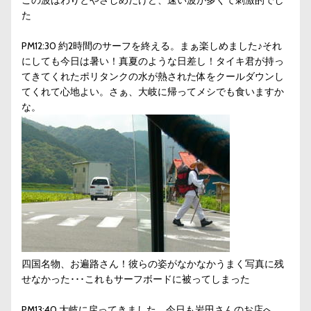
この波はわりとやさしめだけど、速い波が多くて刺激的でし
た
PM12:30 約2時間のサーフを終える。まぁ楽しめました♪それ
にしても今日は暑い！真夏のような日差し！タイキ君が持っ
てきてくれたポリタンクの水が熱された体をクールダウンし
てくれて心地よい。さぁ、大岐に帰ってメシでも食いますか
な。
四国名物、お遍路さん！彼らの姿がなかなかうまく写真に残
せなかった･･･これもサーフボードに被ってしまった
PM13:40 大岐に戻ってきました。今日も岩田さんのお店へ。