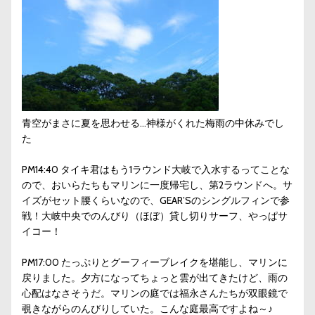
青空がまさに夏を思わせる…神様がくれた梅雨の中休みでし
た
PM14:40 タイキ君はもう1ラウンド大岐で入水するってことな
ので、おいらたちもマリンに一度帰宅し、第2ラウンドへ。サ
イズがセット腰くらいなので、GEAR’Sのシングルフィンで参
戦！大岐中央でのんびり（ほぼ）貸し切りサーフ、やっぱサ
イコー！
PM17:00 たっぷりとグーフィーブレイクを堪能し、マリンに
戻りました。夕方になってちょっと雲が出てきたけど、雨の
心配はなさそうだ。マリンの庭では福永さんたちが双眼鏡で
覗きながらのんびりしていた。こんな庭最高ですよね～♪