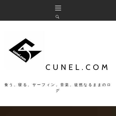
コ
メ
ン
イ
テ
ン
ン
メ
ツ
ニ
へ
ュ
ス
ー
キ
ッ
プ
CUNEL.COM
食う、寝る、サーフィン、音楽、徒然なるままのロ
グ