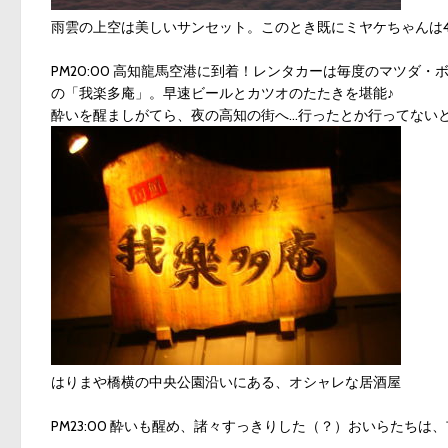
雨雲の上空は美しいサンセット。このとき既にミヤケちゃんは
PM20:00 高知龍馬空港に到着！レンタカーは毎度のマツダ
の「我楽多庵」。早速ビールとカツオのたたきを堪能♪
酔いを醒ましがてら、夜の高知の街へ…行ったとか行ってない
はりまや橋横の中央公園沿いにある、オシャレな居酒屋
PM23:00 酔いも醒め、諸々すっきりした（？）おいらたち