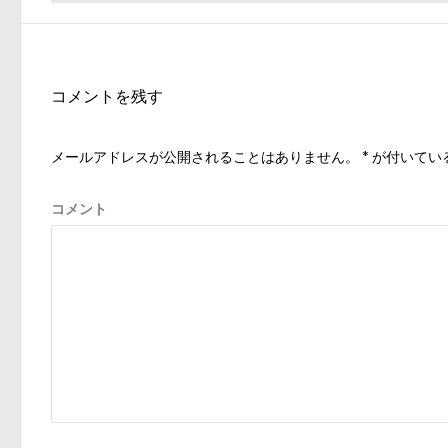
稿
の
ナ
投
ビ
稿:
ゲ
コメントを残す
ー
シ
メールアドレスが公開されることはありません。
*
が付いてい
ョ
ン
コメント