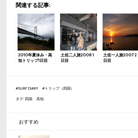
関連する記事:
2010年夏休み・高
土佐二人旅2008 1
土佐一人旅2007 2
知トリップ1日目
日目
日目
#
SURF DIARY
#
トリップ（四国）
タグ:
四国
高知
おすすめ