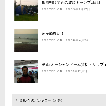
梅雨明け間近の波崎キャンプ2日目
POSTED ON : 2005年7月17日
茅ヶ崎復活！
POSTED ON : 2008年4月26日
第1回オーシャンドーム貸切トリップ 
POSTED ON : 2001年12月1日
投
過
台風4号のバカヤロー（オチ）
去