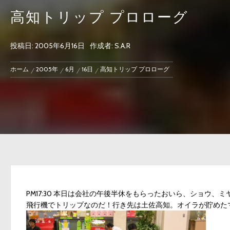
高知トリップ プロローグ
投稿日:
2005年6月16日
作成者:
S.A.R
ホーム
2005年
6月
16日
高知トリップ プロローグ
PM17:30 本日は会社の午後半休をもらったおいら、ショウ
飛行機でトリップなのだ！行き先は土佐高知。オイラが貯めた