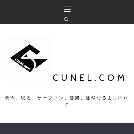
コ
メ
ン
イ
テ
ン
ン
メ
ツ
ニ
へ
ュ
ス
ー
キ
ッ
プ
CUNEL.COM
食う、寝る、サーフィン、音楽、徒然なるままのロ
グ