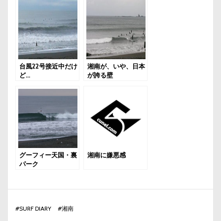
台風22号接近中だけ
湘南が、いや、日本
ど…
が誇る壁
グーフィー天国・裏
湘南に嫌悪感
パーク
#
SURF DIARY
#
湘南