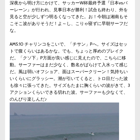
深夜から明け方にかけて、サッカーW杯最終予選『日本vsバ
ーレーン』が行われ、見事日本が勝利！試合も終わり、外を
見ると空が少しずつ明るくなってきた。お！今朝は湘南もそ
こそこ波がありそうだ！よ～し、こりゃ寝ずに早朝サーフだ
な。
AM5:10 チャリンコをこいで、「チサン」Pへ。サイズはセッ
トで腹くらいはあるかな。でも、ちょっと厚めのブレイク
だ。「クソ下」P方面が良い感じに見えたので、こちらに移
動。サーファーはまだ少なく、数名がばらけて入水って感じ
だ。風は弱いオフショア、面はスーパークリーン！気持ちい
いくらいにグラッシー。潮が引いてくると、トロ目だった波
も徐々に張ってきた。サイズもたまに胸くらいの波がきて、3
アクションくらいできる切れた波。サーファーも少なくて、
のんびり楽しんだ♪