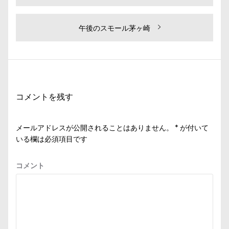
去
稿
の
ナ
投
次
午後のスモール茅ヶ崎
ビ
稿:
の
投
ゲ
稿:
ー
シ
コメントを残す
ョ
ン
メールアドレスが公開されることはありません。
*
が付いて
いる欄は必須項目です
コメント