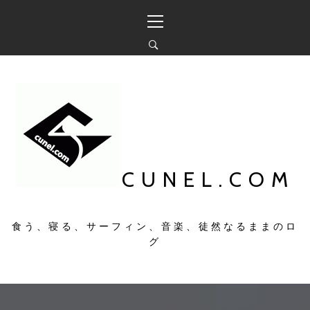
コ
メ
ン
イ
テ
ン
ン
メ
ツ
ニ
へ
ュ
ス
ー
キ
ッ
プ
CUNEL.COM
食う、寝る、サーフィン、音楽、徒然なるままのロ
グ