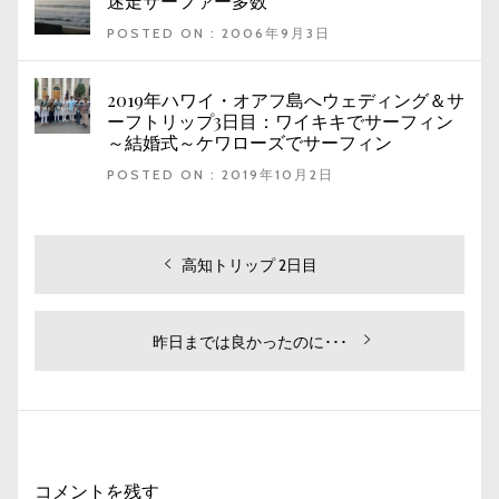
迷走サーファー多数
POSTED ON : 2006年9月3日
2019年ハワイ・オアフ島へウェディング＆サ
ーフトリップ3日目：ワイキキでサーフィン
～結婚式～ケワローズでサーフィン
POSTED ON : 2019年10月2日
投
過
高知トリップ 2日目
去
稿
の
ナ
投
次
昨日までは良かったのに･･･
ビ
稿:
の
投
ゲ
稿:
ー
シ
コメントを残す
ョ