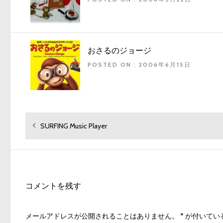
おさるのジョージ
POSTED ON : 2006年6月15日
投
過
SURFING Music Player
去
稿
の
ナ
投
ビ
稿:
ゲ
コメントを残す
ー
シ
メールアドレスが公開されることはありません。
*
が付いてい