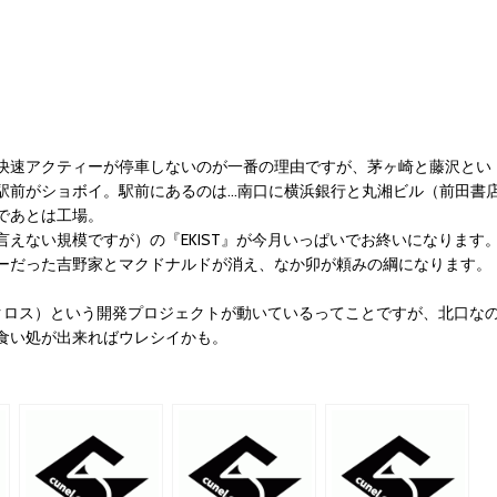
快速アクティーが停車しないのが一番の理由ですが、茅ヶ崎と藤沢とい
駅前がショボイ。駅前にあるのは…南口に横浜銀行と丸湘ビル（前田書
であとは工場。
えない規模ですが）の『EKIST』が今月いっぱいでお終いになります
ーだった吉野家とマクドナルドが消え、なか卯が頼みの綱になります。
クロス）という開発プロジェクトが動いているってことですが、北口な
食い処が出来ればウレシイかも。