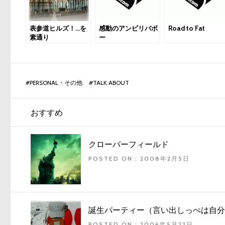
表参道ヒルズ！…を
感動のアンビリバボ
Road to Fat
素通り
ー
#
PERSONAL・その他
#
TALK ABOUT
おすすめ
クローバーフィールド
POSTED ON : 2008年2月5日
誕生パーティー（言い出しっぺは自分
POSTED ON : 2006年5月22日