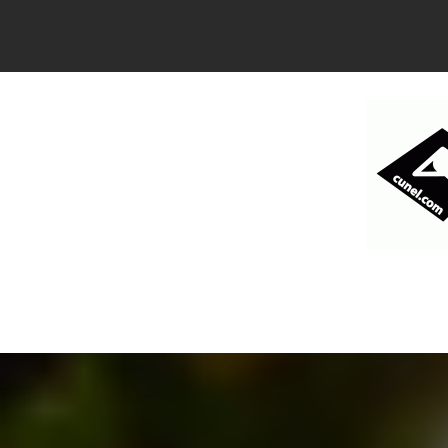
コ
ン
テ
ン
ツ
へ
ス
キ
ッ
プ