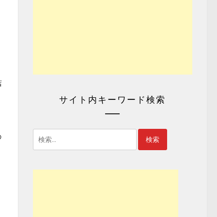
店
サイト内キーワード検索
。
検
の
索: