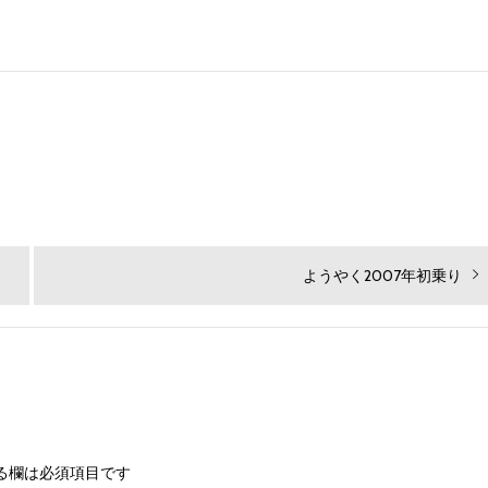
次
ようやく2007年初乗り
の
投
稿:
る欄は必須項目です