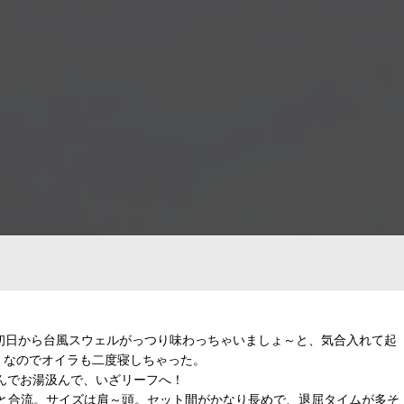
で、初日から台風スウェルがっつり味わっちゃいましょ～と、気合入れて起
。なのでオイラも二度寝しちゃった。
積んでお湯汲んで、いざリーフへ！
と合流。サイズは肩～頭。セット間がかなり長めで、退屈タイムが多そ