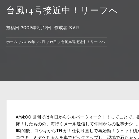
台風14号接近中！リーフへ
投稿日:
2009年9月19日
作成者:
S.A.R
ホーム
2009年
9月
19日
台風14号接近中！リーフへ
AM4:00 世間では今日からシルバーウィーク！！ってこと
床！したものの、海行くメール送信して仲間からの返事ナシ…
1時間後、コウキからTELが！仕切り直しで再始動！ウェット
コウキ、ミヤケちゃんを車でピックアップし、現地で石ちゃん