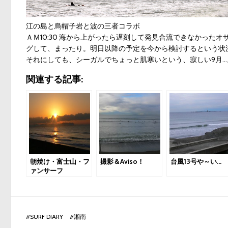
江の島と烏帽子岩と波の三者コラボ
ＡＭ10:30 海から上がったら遅刻して発見合流できなかっ
グして、まったり。明日以降の予定を今から検討するという状
それにしても、シーガルでちょっと肌寒いという、寂しい9月…
関連する記事:
朝焼け・富士山・フ
撮影＆Aviso！
台風13号や～い…
ァンサーフ
#
SURF DIARY
#
湘南