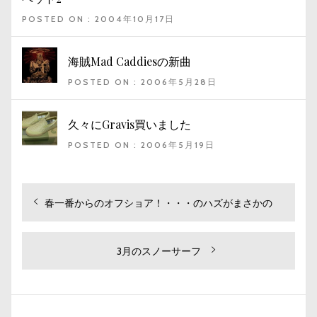
POSTED ON : 2004年10月17日
海賊Mad Caddiesの新曲
POSTED ON : 2006年5月28日
久々にGravis買いました
POSTED ON : 2006年5月19日
投
過
春一番からのオフショア！・・・のハズがまさかの
去
稿
の
ナ
投
次
3月のスノーサーフ
ビ
稿:
の
投
ゲ
稿:
ー