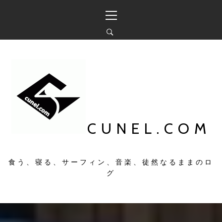
コ
メ
ン
イ
テ
ン
ン
メ
ツ
ニ
へ
ュ
ス
ー
キ
ッ
プ
CUNEL.COM
食う、寝る、サーフィン、音楽、徒然なるままのロ
グ