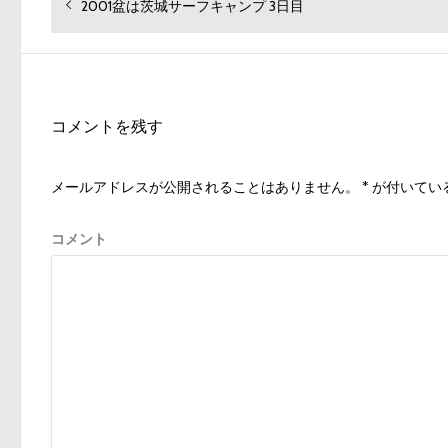
投
過
2001盆は茨城サーフキャンプ 3日目
去
稿
の
ナ
投
ビ
稿:
ゲ
コメントを残す
ー
シ
メールアドレスが公開されることはありません。
*
が付いてい
ョ
ン
コメント