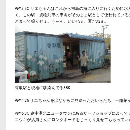
PM13:50 サエちゃんはこれから福島の海に入りに行くため
く。この駅、貨物列車の車両がそのまま駅として使われているの
とまって鳴くセミ。う～ん、いいねぇ。夏だねぇ。
香取駅と現地に馴染んでる38K
PM14:25 サエちゃんを涙ながらに見送ったおいらたち、一
PM16:30 途中港北ニュータウンにあるサーフショップによ
コウキが店員さんにロングボードをじっくり見せてもらってい