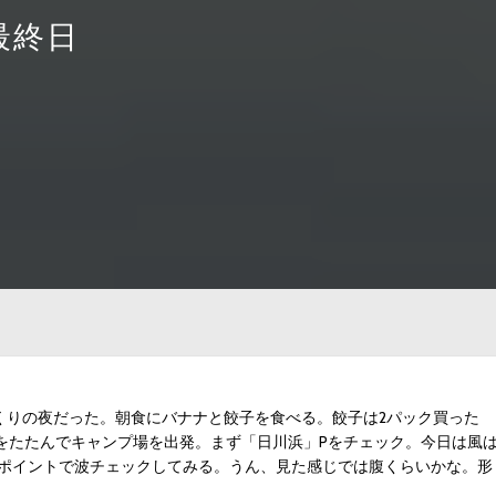
最終日
まくりの夜だった。朝食にバナナと餃子を食べる。餃子は2パック買った
をたたんでキャンプ場を出発。まず「日川浜」Pをチェック。今日は風
いポイントで波チェックしてみる。うん、見た感じでは腹くらいかな。形