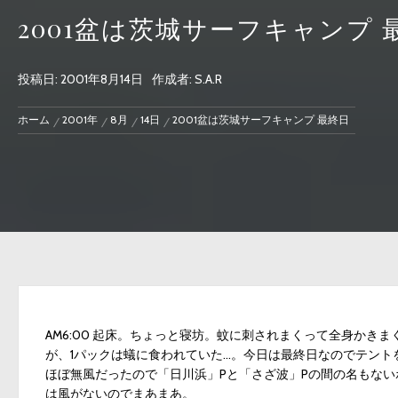
2001盆は茨城サーフキャンプ 
投稿日:
2001年8月14日
作成者:
S.A.R
ホーム
2001年
8月
14日
2001盆は茨城サーフキャンプ 最終日
AM6:00 起床。ちょっと寝坊。蚊に刺されまくって全身かき
が、1パックは蟻に食われていた…。今日は最終日なのでテント
ほぼ無風だったので「日川浜」Pと「さざ波」Pの間の名もな
は風がないのでまあまあ。