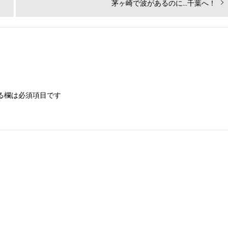
次
茅ヶ崎で波があるのに…千葉へ！
の
投
稿:
る欄は必須項目です