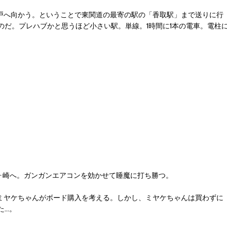
に水戸へ向かう。ということで東関道の最寄の駅の「香取駅」まで送りに行
だ。プレハブかと思うほど小さい駅。単線。1時間に1本の電車。電柱
路茅ヶ崎へ。ガンガンエアコンを効かせて睡魔に打ち勝つ。
ってミヤケちゃんがボード購入を考える。しかし、ミヤケちゃんは買わずに
た…。