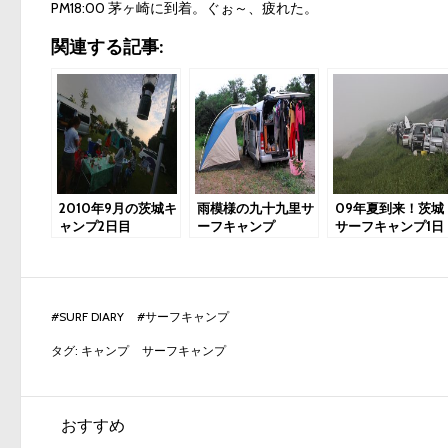
PM18:00 茅ヶ崎に到着。ぐぉ～、疲れた。
関連する記事:
2010年9月の茨城キ
雨模様の九十九里サ
09年夏到来！茨城
ャンプ2日目
ーフキャンプ
サーフキャンプ1日
目
#
SURF DIARY
#
サーフキャンプ
タグ:
キャンプ
サーフキャンプ
おすすめ