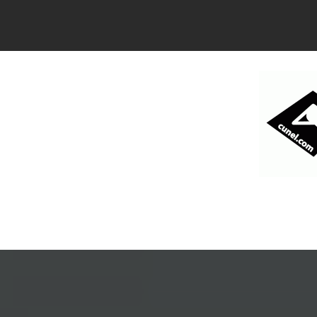
コ
ン
テ
ン
ツ
へ
ス
キ
ッ
プ