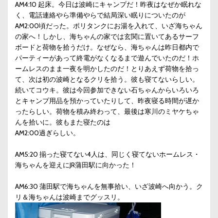
AM4:10 起床。今日は波崎にキャンプだ！昨夜はなぜか眠れな
く、電話連絡やら準備やらで結局深い眠りについたのが
AM2:00頃だった。ポリタンクにお湯を入れて、いざ海ちゃん
の家へ！しかし、海ちゃんの家では玄関に置いてあるサーフ
ボードと荷物を拾うだけ。なぜなら、海ちゃんは昨日都内で
パーティーがあって終電がなくなるまで遊んでいたのだ！ホ
ームレスのまま一夜を明かしたのだ！とりあえず荷物を拾っ
て、次は初の波崎となるクリを拾う。彼も寝てないらしい。
続いてコウキ。彼は今回参加できない石ちゃんからいろいろ
とキャンプ用品を預かっていたりして、昨夜寝る時間が遅か
ったらしい。荷物を積み終わって、最後は寒川のミヤケちゃ
んを拾いに。彼もまた寝たのは
AM2:00過ぎらしい。
AM5:20 揃った寝てない4人は、同じく寝てないホームレス・
海ちゃんを迎えにJR蒲田駅に向かった！
AM6:30 蒲田駅で海ちゃんを無事拾い、いざ波崎へ向かう。ク
リ＆海ちゃんは波崎までグッスリ。