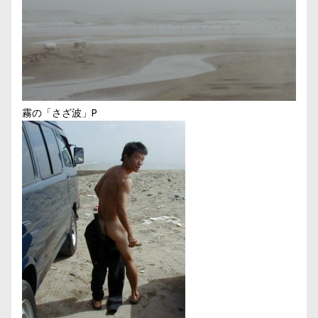
霧の「さざ波」P