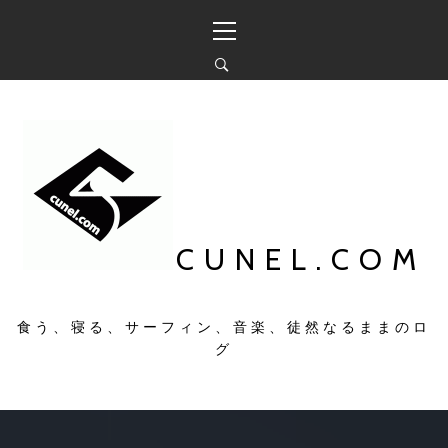
コ
メ
ン
イ
テ
ン
ン
メ
ツ
ニ
へ
ュ
ス
ー
キ
ッ
プ
CUNEL.COM
食う、寝る、サーフィン、音楽、徒然なるままのロ
グ