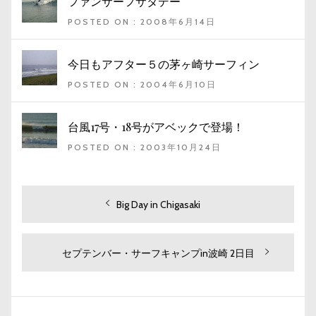
ファンサーフサタデー
POSTED ON : 2008年6月14日
今日もアフター５の茅ヶ崎サーフィン
POSTED ON : 2004年6月10日
台風17号・18号がアベックで登場！
POSTED ON : 2003年10月24日
投
過
Big Day in Chigasaki
去
稿
の
ナ
投
次
セプテンバー・サーフキャンプin波崎 2日目
ビ
稿:
の
投
ゲ
稿:
ー