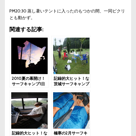
PM20:30 蒸し暑いテントに入ったのもつかの間、一同ピクリ
とも動かず。
関連する記事:
2010夏の幕開け！
記録的大ヒット！な
サーフキャンプ1日
茨城サーフキャンプ
目
2日目
記録的大ヒット！な
極寒の2月サーフキ