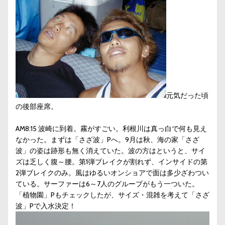
元気だった頃
の後部座席。
AM8:15 波崎に到着。霧がすごい。利根川は真っ白で何も見え
なかった。まずは「さざ波」Pへ。9月は秋、海の家「さざ
波」の姿は跡形も無く消えていた。波の方はというと、サイ
ズは乏しく腹～腰。第1弾ブレイクが割れず、インサイドの第
2弾ブレイクのみ。風はゆるいオンショアで面は多少ざわつい
ている。サーファーは6～7人のグループがもう一ついた。
「植物園」Pもチェックしたが、サイズ・混雑を考えて「さざ
波」Pで入水決定！