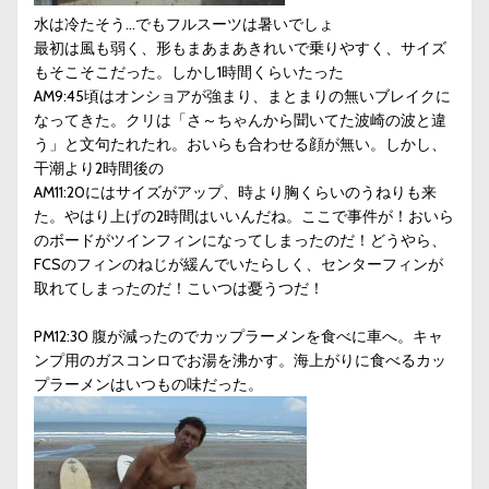
水は冷たそう…でもフルスーツは暑いでしょ
最初は風も弱く、形もまあまあきれいで乗りやすく、サイズ
もそこそこだった。しかし1時間くらいたった
AM9:45頃はオンショアが強まり、まとまりの無いブレイクに
なってきた。クリは「さ～ちゃんから聞いてた波崎の波と違
う」と文句たれたれ。おいらも合わせる顔が無い。しかし、
干潮より2時間後の
AM11:20にはサイズがアップ、時より胸くらいのうねりも来
た。やはり上げの2時間はいいんだね。ここで事件が！おいら
のボードがツインフィンになってしまったのだ！どうやら、
FCSのフィンのねじが緩んでいたらしく、センターフィンが
取れてしまったのだ！こいつは憂うつだ！
PM12:30 腹が減ったのでカップラーメンを食べに車へ。キャ
ンプ用のガスコンロでお湯を沸かす。海上がりに食べるカッ
プラーメンはいつもの味だった。