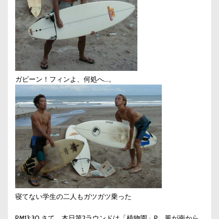
ガビーン！フィンよ、何処へ…。
寝てない学生の二人もガツガツ乗った
PM13:30 さて、本日第2ラウンドは「植物園」P。風が南から