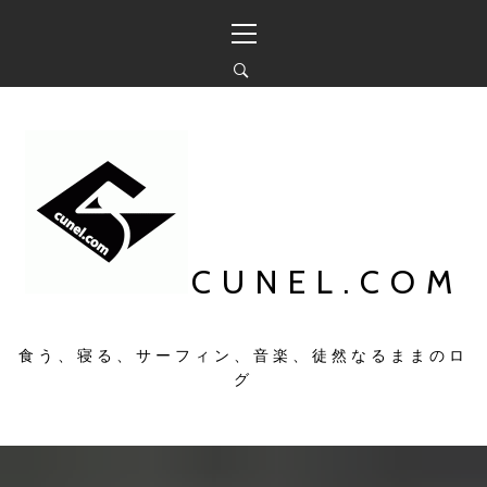
コ
メ
ン
イ
テ
ン
ン
メ
ツ
ニ
へ
ュ
ス
ー
キ
ッ
プ
CUNEL.COM
食う、寝る、サーフィン、音楽、徒然なるままのロ
グ