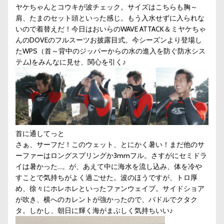
ヤケちゃんとコウキが波チェック。サイズはこちらも胸～
肩、たまのセット頭といった感じ。もう入水せずに入られな
いので着替えだ！今日はおいらのWAVE ATTACK＆ミヤケちゃ
んのDOVEのフルスーツお披露目式。今シーズンより登場し
たWPS（首～背中のジッパーからの水の進入を防ぐ防水シス
テム)をみんなに見せ、関心を引く♪
首に通してっと
さぁ、サーフだ！このウェット、とにかく暑い！まだ他のサ
ーファーはロングスプリングか3mmフル。さすがにセミドラ
イは暑かった…。が、あえて中に海水を流し込み、体を冷や
すことで気持ちがよく過ごせた。波のほうですが、トロ厚
め、徐々にホレホレといったファンウェイブ。サイドショア
が吹き、横へのカレントが強かったので、パドルでクタク
タ。しかし、朝日に輝く海がまぶしく気持ちいい♪