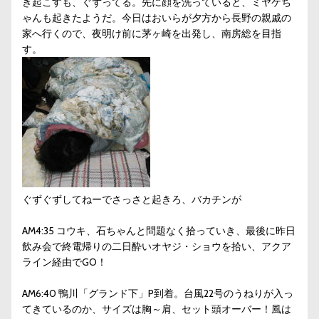
き起こすも、ぐずってる。先に顔を洗っていると、ミヤケち
ゃんも起きたようだ。今日はおいらが夕方から長野の親戚の
家へ行くので、夜明け前に茅ヶ崎を出発し、南房総を目指
す。
ぐずぐずしてねーでさっさと起きろ、バカチンが
AM4:35 コウキ、石ちゃんと問題なく拾っていき、最後に昨日
飲み会で終電帰りの二日酔いオヤジ・ショウを拾い、アクア
ライン経由でGO！
AM6:40 鴨川「グランド下」P到着。台風22号のうねりが入っ
てきているのか、サイズは胸～肩、セット頭オーバー！風は