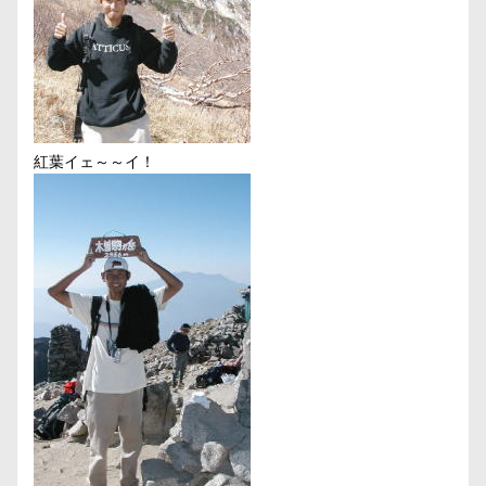
紅葉イェ～～イ！