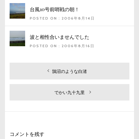
台風10号前哨戦の朝！
POSTED ON : 2006年8月14日
波と相性合いませんでした
POSTED ON : 2006年8月16日
投
過
鵠沼のような白渚
去
稿
の
ナ
投
次
でかい九十九里
ビ
稿:
の
投
ゲ
稿:
ー
シ
コメントを残す
ョ