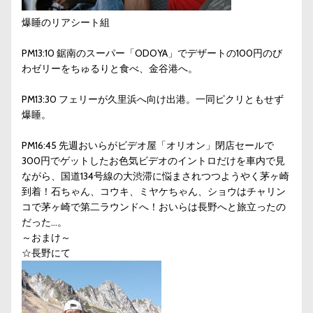
爆睡のリアシート組
PM13:10 鋸南のスーパー「ODOYA」でデザートの100円のび
わゼリーをちゅるりと食べ、金谷港へ。
PM13:30 フェリーが久里浜へ向け出港。一同ピクリともせず
爆睡。
PM16:45 先週おいらがビデオ屋「オリオン」閉店セールで
300円でゲットしたお色気ビデオのイントロだけを車内で見
ながら、国道134号線の大渋滞に悩まされつつようやく茅ヶ崎
到着！石ちゃん、コウキ、ミヤケちゃん、ショウはチャリン
コで茅ヶ崎で第二ラウンドへ！おいらは長野へと旅立ったの
だった…。
～おまけ～
☆長野にて