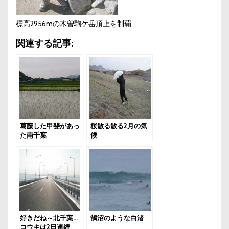
標高2956mの木曽駒ケ岳頂上を制覇
関連する記事:
葛藤した甲斐があっ
桜散る散る2月の気
た南千葉
候
好きだね～北千葉…
鵠沼のような白渚
コウキは2日連続