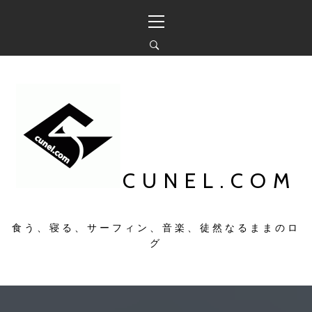
コ
メ
ン
イ
テ
ン
ン
メ
ツ
ニ
へ
ュ
ス
ー
キ
ッ
プ
CUNEL.COM
食う、寝る、サーフィン、音楽、徒然なるままのロ
グ