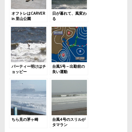
オフトレはCARVER
日が暮れて、風変わ
in 里山公園
る
パーティー明けはチ
台風5号 – 出勤前の
ョッピー
良い運動
ちら見の茅ヶ崎
台風4号のスリルが
タマラン