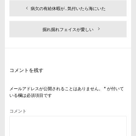
投
過
病欠の有給休暇が…気付いたら海にいた
去
稿
の
ナ
投
次
掘れ掘れフェイスが愛しい
ビ
稿:
の
投
ゲ
稿:
ー
シ
コメントを残す
ョ
ン
メールアドレスが公開されることはありません。
*
が付いて
いる欄は必須項目です
コメント