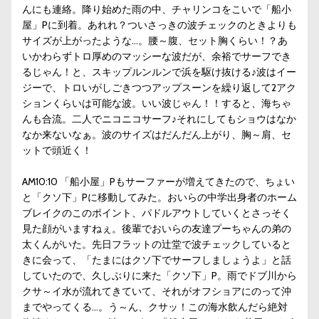
んにも連絡。降り始めた雨の中、チャリンコをこいで「船小
屋」Pに到着。あれれ？ついさっきの波チェックのときよりも
サイズが上がったような…。腰～腹、セット胸くらい！？あ
いかわらずトロ厚めのマッシーな波だが、余裕でサーフでき
るじゃん！と、スキップルンルンで浜を駆け抜ける♪波はイー
ジーで、トロいがしごきつつアップスーンを繰り返して2アク
ションくらいは可能な波。いい波じゃん！！すると、海ちゃ
んも合流。二人でニコニコサーフ♪それにしてもショウはなか
なか来ないなぁ。波のサイズはだんだん上がり、胸～肩、セ
ットで頭近く！
AM10:10 「船小屋」Pもサーファーが増えてきたので、ちょい
と「クソ下」Pに移動してみた。おいらの中学出身者のホーム
ブレイクのこのポイント、パドルアウトしていくとさっそく
見た顔がいますねぇ。後輩でおいらの友達プーちゃんの弟の
太くんがいた。先日フラットの辻堂で波チェックしていると
きに会って、「たまにはクソ下でサーフしましょうよ」と話
していたので、久しぶりに来た「クソ下」P。雨でドブ川から
クサ～イ水が流れてきていて、それがオフショアにのって沖
までやってくる…。う～ん、クサッ！この海水飲んだら絶対