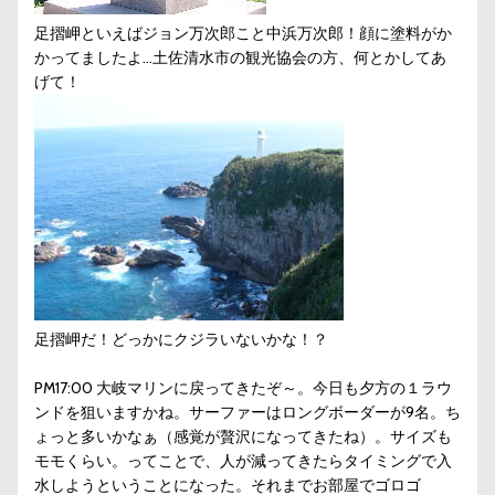
足摺岬といえばジョン万次郎こと中浜万次郎！顔に塗料がか
かってましたよ…土佐清水市の観光協会の方、何とかしてあ
げて！
足摺岬だ！どっかにクジラいないかな！？
PM17:00 大岐マリンに戻ってきたぞ～。今日も夕方の１ラウ
ンドを狙いますかね。サーファーはロングボーダーが9名。ち
ょっと多いかなぁ（感覚が贅沢になってきたね）。サイズも
モモくらい。ってことで、人が減ってきたらタイミングで入
水しようということになった。それまでお部屋でゴロゴ