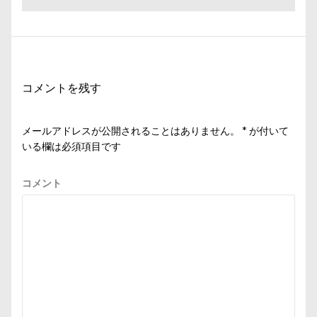
ビ
稿:
の
投
ゲ
稿:
ー
シ
コメントを残す
ョ
ン
メールアドレスが公開されることはありません。
*
が付いて
いる欄は必須項目です
コメント