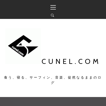
コ
メ
ン
イ
テ
ン
ン
メ
ツ
ニ
へ
ュ
ス
ー
キ
ッ
プ
CUNEL.COM
食う、寝る、サーフィン、音楽、徒然なるままのロ
グ