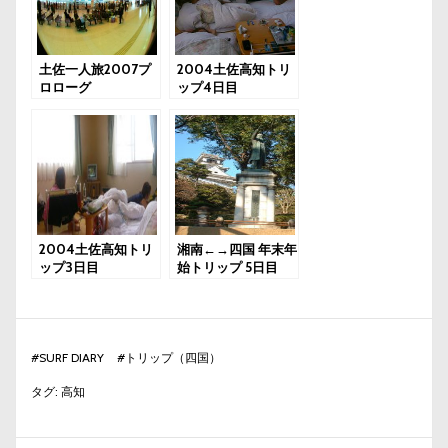
土佐一人旅2007プ
2004土佐高知トリ
ロローグ
ップ4日目
2004土佐高知トリ
湘南←→四国 年末年
ップ3日目
始トリップ 5日目
#
SURF DIARY
#
トリップ（四国）
タグ:
高知