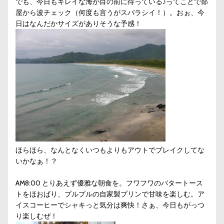
でも、今日もキレイな海が目の前に待っている♪ってことで部
屋から波チェック（何度も言うがスバラシイ！）。おぉ、今
日はなんだかサイズがありそうな予感！
ほらほら、なんとなくいつもよりもアウトでブレイクしてな
いかなぁ！？
AM8:00 とりあえず優雅な朝食を。フワフワのバタートース
トをほおばり、プルプルの自家製プリンで甘味を楽しむ。ア
イスコーヒーでシャキっと気分は爽快！さぁ、今日もがっつ
り楽しむぜ！