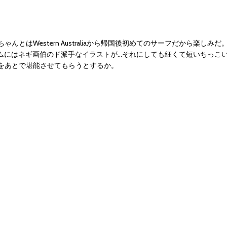
はWestern Australiaから帰国後初めてのサーフだから楽しみだ
ムにはネギ画伯のド派手なイラストが…それにしても細くて短いちっこ
をあとで堪能させてもらうとするか。