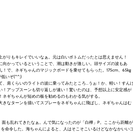
上がりもキレイでいいなぁ。元は白いボトムだったとは思えません！
に向かっているということで、潮は動きが激しい。頭サイズの波もあ
で、ネギちゃんのマジックボードを乗せてもらった。175cm、65kg
ぞ(^^;)
て、肩くらいのライトの波に乗ってみたところ…うぉ！か、軽い！すん
い！アップスーンも切り返しが速い！驚いたのは、予想以上に安定感が
！ネギちゃんが短めの板を勧めるのもわかる気がする。
大きなターンを描いてスプレーをネギちゃんに飛ばし、ネギちゃんはむ
ぞ。面も乱れてきたなぁ。んで気になったのが「白樺」P。ここから距離が
クを命令した。海ちゃんによると、人はそこそこいるけどなかなかいい