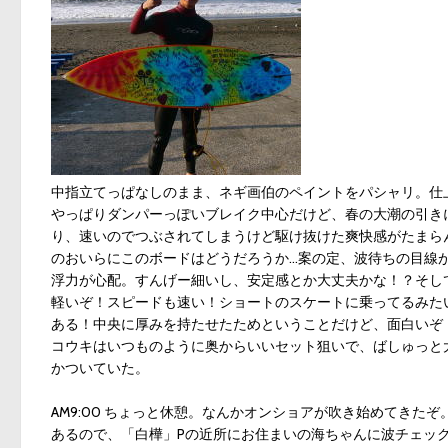
中指立てっぱなしのまま、ネギ画伯のペイントをパシャリ。仕
やっぱりダンパーっぽいブレイク中心だけど、春の大潮の引き
り、速いのでつぶされてしまうけど駆け抜けた爽快感がたまらん！
のおいらにこのボードはどうだろうか…案の定、波待ちの目線が低い
浮力が心配。すんげー細いし、安定感とか大丈夫かな！？そし
軽いぞ！スピードも速い！ショートのスケートに乗ってるみた
ある！中央に厚みを持たせたためということだけど、面白いぞ
コウキはいつものように奥からいいセット狙いで、ばしゅっと
かついていた。
AM9:00 ちょっと休憩。なんかオンショアが吹き始めてきた
あるので、「白樺」Pの近所にお住まいの海ちゃんに波チェッ