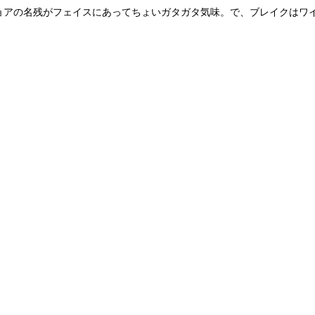
ンショアの名残がフェイスにあってちょいガタガタ気味。で、ブレイクはワ