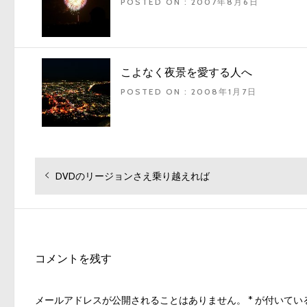
POSTED ON : 2007年8月6日
こよなく夜景を愛する人へ
POSTED ON : 2008年1月7日
投
過
DVDのリージョンさえ乗り越えれば
去
稿
の
ナ
投
ビ
稿:
ゲ
コメントを残す
ー
シ
メールアドレスが公開されることはありません。
*
が付いてい