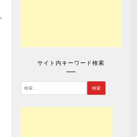
が
サイト内キーワード検索
検
索: