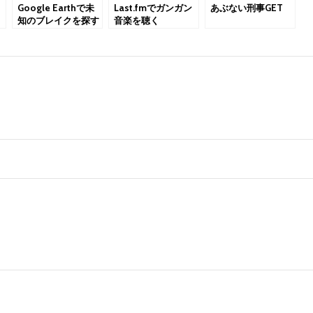
Google Earthで未
Last.fmでガンガン
あぶない刑事GET
知のブレイクを探す
音楽を聴く