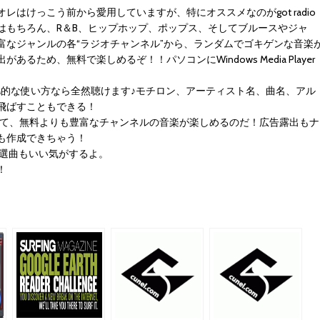
オレはけっこう前から愛用していますが、特にオススメなのが
got radio
はもちろん、R＆B、ヒップホップ、ポップス、そしてブルースやジャ
富なジャンルの各“ラジオチャンネル”から、ランダムでゴキゲンな音楽
め、無料で楽しめるぞ！！パソコンにWindows Media Player
M的な使い方なら全然聴けます♪モチロン、アーティスト名、曲名、アル
飛ばすこともできる！
音質にて、無料よりも豊富なチャンネルの音楽が楽しめるのだ！広告露出もナ
も作成できちゃう！
うが選曲もいい気がするよ。
！