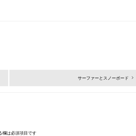
次
サーファーとスノーボード
の
投
稿:
る欄は必須項目です