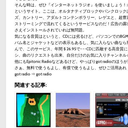
そんな時は、ぜひ『インターネットラジオ』を使いましょう！
というサイト。ここは、オルタナティブロックやパンクロック
ズ、カントリー、アダルトコンテンポラリー、レゲエと、超豊
ストリーミングで流れてくるというサービスなのだ！広告の露出があるた
さえインストールされていれば無問題。
気になる音質はというと、CDには劣るけど、パソコンでのBG
バム名とジャケットなどの表示もあるし、気に入らない曲なら
んで、このサービス、年間＄26.95で･･･CDに匹敵する高
シ、曲のリクエストも出来、自分だけのお気に入りチャンネル
他にも
Epitonic Radio
などあるけど、やっぱりgot radioのほ
さぁ、無料で使うもよし、有償で使うもよし、ぜひご活用あれ
got radio ⇒
got radio
関連する記事: