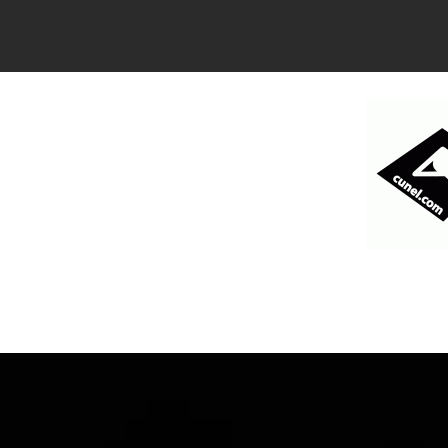
コ
ン
テ
ン
ツ
へ
ス
キ
ッ
プ