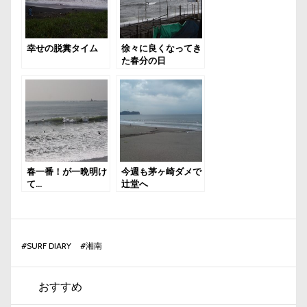
幸せの脱糞タイム
徐々に良くなってき
た春分の日
春一番！が一晩明け
今週も茅ヶ崎ダメで
て…
辻堂へ
#
SURF DIARY
#
湘南
おすすめ