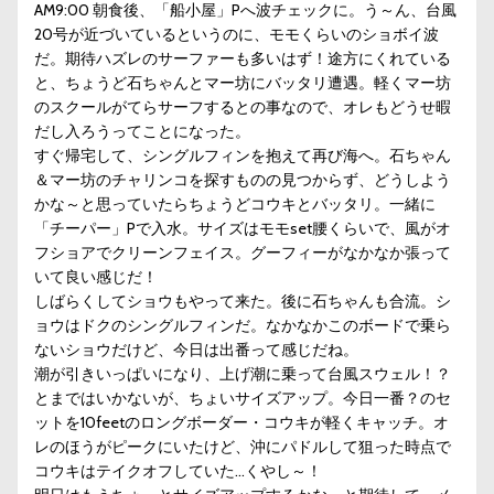
AM9:00 朝食後、「船小屋」Pへ波チェックに。う～ん、台風
20号が近づいているというのに、モモくらいのショボイ波
だ。期待ハズレのサーファーも多いはず！途方にくれている
と、ちょうど石ちゃんとマー坊にバッタリ遭遇。軽くマー坊
のスクールがてらサーフするとの事なので、オレもどうせ暇
だし入ろうってことになった。
すぐ帰宅して、シングルフィンを抱えて再び海へ。石ちゃん
＆マー坊のチャリンコを探すものの見つからず、どうしよう
かな～と思っていたらちょうどコウキとバッタリ。一緒に
「チーパー」Pで入水。サイズはモモset腰くらいで、風がオ
フショアでクリーンフェイス。グーフィーがなかなか張って
いて良い感じだ！
しばらくしてショウもやって来た。後に石ちゃんも合流。シ
ョウはドクのシングルフィンだ。なかなかこのボードで乗ら
ないショウだけど、今日は出番って感じだね。
潮が引きいっぱいになり、上げ潮に乗って台風スウェル！？
とまではいかないが、ちょいサイズアップ。今日一番？のセ
ットを10feetのロングボーダー・コウキが軽くキャッチ。オ
レのほうがピークにいたけど、沖にパドルして狙った時点で
コウキはテイクオフしていた…くやし～！