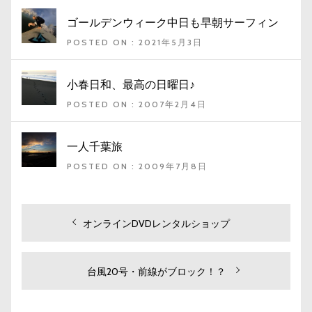
ゴールデンウィーク中日も早朝サーフィン
POSTED ON : 2021年5月3日
小春日和、最高の日曜日♪
POSTED ON : 2007年2月4日
一人千葉旅
POSTED ON : 2009年7月8日
投
過
オンラインDVDレンタルショップ
去
稿
の
ナ
投
次
台風20号・前線がブロック！？
ビ
稿:
の
投
ゲ