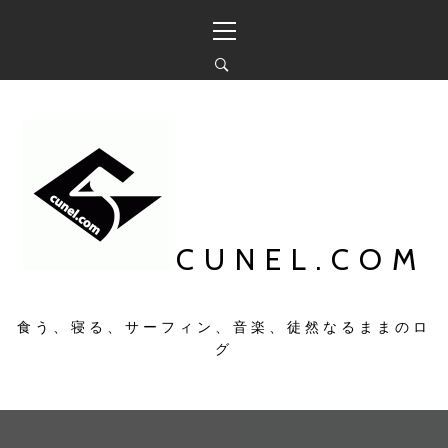
コ
メ
ン
イ
テ
ン
ン
メ
ツ
ニ
へ
ュ
ス
ー
キ
ッ
プ
CUNEL.COM
食う、寝る、サーフィン、音楽、徒然なるままのロ
グ