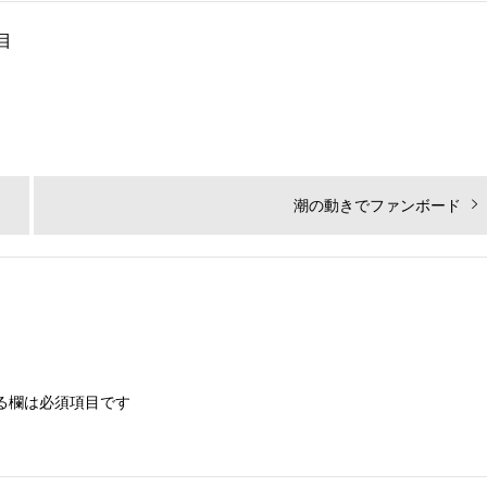
目
次
潮の動きでファンボード
の
投
稿:
る欄は必須項目です