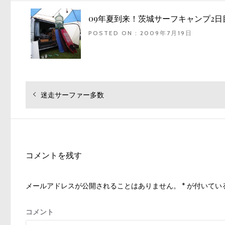
09年夏到来！茨城サーフキャンプ2日
POSTED ON : 2009年7月19日
投
過
迷走サーファー多数
去
稿
の
ナ
投
ビ
稿:
ゲ
コメントを残す
ー
シ
メールアドレスが公開されることはありません。
*
が付いてい
ョ
ン
コメント