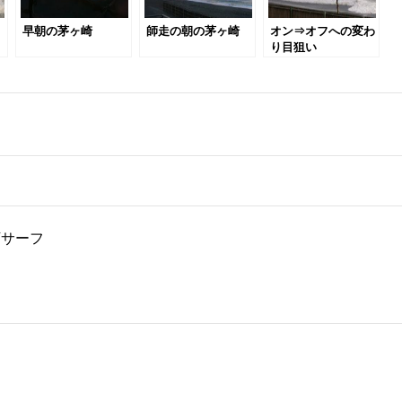
早朝の茅ヶ崎
師走の朝の茅ヶ崎
オン⇒オフへの変わ
り目狙い
下サーフ