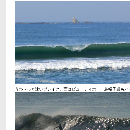
うわ～っと速いブレイク、面はビューティホー、烏帽子岩もバ