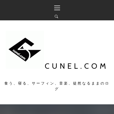
コ
メ
ン
イ
テ
ン
ン
メ
ツ
ニ
へ
ュ
ス
ー
キ
ッ
プ
CUNEL.COM
食う、寝る、サーフィン、音楽、徒然なるままのロ
グ