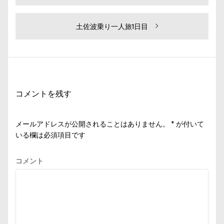
去
稿
の
ナ
投
次
土佐波乗り一人旅1日目
ビ
稿:
の
投
ゲ
稿:
ー
シ
コメントを残す
ョ
ン
メールアドレスが公開されることはありません。
*
が付いて
いる欄は必須項目です
コメント