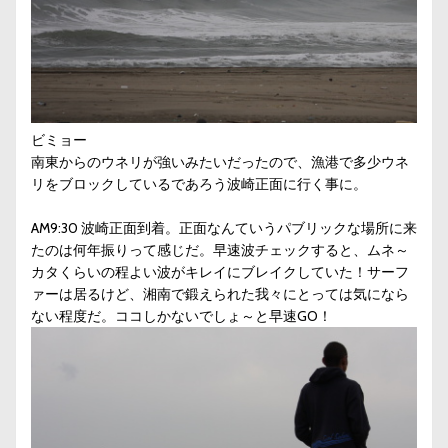
ビミョー
南東からのウネリが強いみたいだったので、漁港で多少ウネ
リをブロックしているであろう波崎正面に行く事に。
AM9:30 波崎正面到着。正面なんていうパブリックな場所に来
たのは何年振りって感じだ。早速波チェックすると、ムネ～
カタくらいの程よい波がキレイにブレイクしていた！サーフ
ァーは居るけど、湘南で鍛えられた我々にとっては気になら
ない程度だ。ココしかないでしょ～と早速GO！