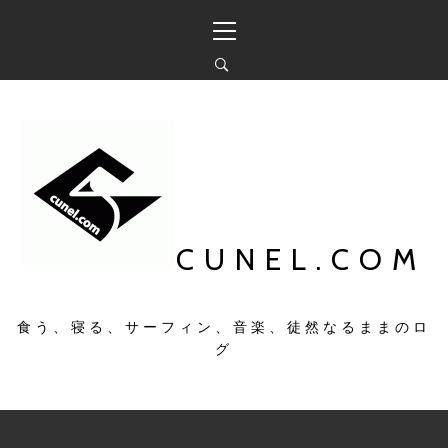
コ
メ
ン
イ
テ
ン
ン
メ
ツ
ニ
へ
ュ
ス
ー
キ
ッ
プ
CUNEL.COM
食う、寝る、サーフィン、音楽、徒然なるままのロ
グ