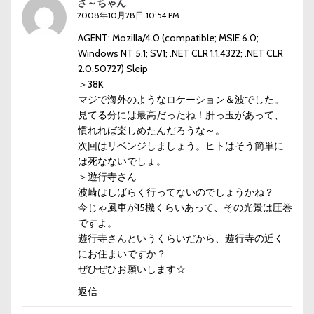
さ～ちゃん
2008年10月28日 10:54 PM
AGENT: Mozilla/4.0 (compatible; MSIE 6.0;
Windows NT 5.1; SV1; .NET CLR 1.1.4322; .NET CLR
2.0.50727) Sleip
＞38K
マジで海外のようなロケーション＆波でした。
見てる分には最高だったね！肝っ玉があって、
慣れれば楽しめたんだろうな～。
次回はリベンジしましょう。ヒトはそう簡単に
は死なないでしょ。
＞遊行寺さん
波崎はしばらく行ってないのでしょうかね？
今じゃ風車が15機くらいあって、その光景は圧巻
ですよ。
遊行寺さんというくらいだから、遊行寺の近く
にお住まいですか？
ぜひぜひお願いします☆
返信