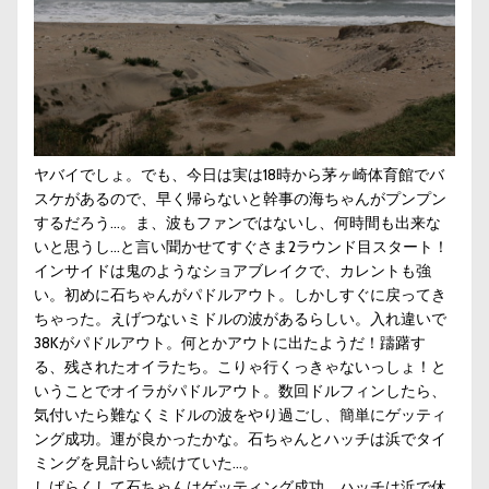
ヤバイでしょ。でも、今日は実は18時から茅ヶ崎体育館でバ
スケがあるので、早く帰らないと幹事の海ちゃんがプンプン
するだろう…。ま、波もファンではないし、何時間も出来な
いと思うし…と言い聞かせてすぐさま2ラウンド目スタート！
インサイドは鬼のようなショアブレイクで、カレントも強
い。初めに石ちゃんがパドルアウト。しかしすぐに戻ってき
ちゃった。えげつないミドルの波があるらしい。入れ違いで
38Kがパドルアウト。何とかアウトに出たようだ！躊躇す
る、残されたオイラたち。こりゃ行くっきゃないっしょ！と
いうことでオイラがパドルアウト。数回ドルフィンしたら、
気付いたら難なくミドルの波をやり過ごし、簡単にゲッティ
ング成功。運が良かったかな。石ちゃんとハッチは浜でタイ
ミングを見計らい続けていた…。
しばらくして石ちゃんはゲッティング成功、ハッチは浜で休