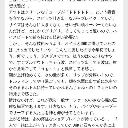
憩状態だ…。
アウトはクリーンなチューブが「ドドドドド…」という轟音
を立てながら、スピッツ吐き出しながらブレイクしていた。
サイズはそんなに大きくなく、せいぜい頭オーバーくらいな
んだけど、とにかくグリグリ。そしてちょっと速いので、ハ
イスピードで筒を抜ける技術が必要だ。
しかし、そんな技術云々より、オイラと38Kに掛けていたの
は…肝っ玉でした！いや～こんなに臆したのは今年初でしょ
う。何でしょう、ダメダメですね。狙うのは小ぶりなヤツ
で、すぐプルアウトしちゃう波。スピッツ出してる波は、横
から見過ごして「うぉ～！」と興奮してる感じ。
潮が上げ始めてて、水の量が多く、リップが分厚い！ので、
ドルフィンしてやり過ごしても、顔を水面に出す前に水中で
そのままボトムに持っていかれるんじゃね～の！？くらいの
錯覚まで感じた。
情けないけど、これが我ら一般サーファーの小さな心臓の正
確な描写であります。仕方ない。もう、パイプやチョープー
でサーフする人たちを神と仰がせてもらいます。
上がる時は、あの獰猛なショアブレイクが待っている…。「3
人で一緒に上がろう」と言っていた38Kと石ちゃんが先に上