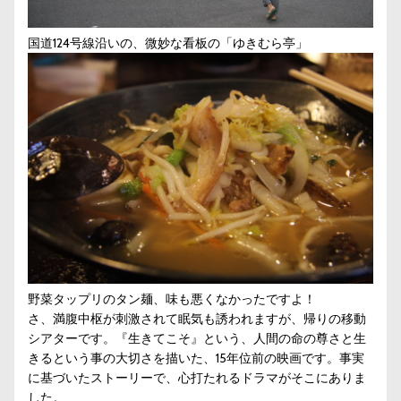
国道124号線沿いの、微妙な看板の「ゆきむら亭」
野菜タップリのタン麺、味も悪くなかったですよ！
さ、満腹中枢が刺激されて眠気も誘われますが、帰りの移動
シアターです。『生きてこそ』という、人間の命の尊さと生
きるという事の大切さを描いた、15年位前の映画です。事実
に基づいたストーリーで、心打たれるドラマがそこにありま
した。