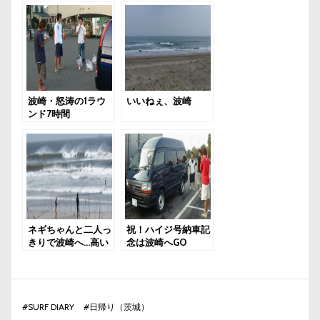
波崎・怒涛の1ラウ
いいねぇ、波崎
ンド7時間
ネギちゃんと二人っ
祝！ハイジ号納車記
きりで波崎へ…高い
念は波崎へGO
#
SURF DIARY
#
日帰り（茨城）