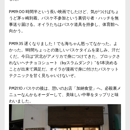
PM19:00 時間半という長い映画でしたけど、気がつけばちょ
うど茅ヶ崎到着。バスケ不参加という裏切り者・ハッチを無
事送り届ける。オイラたちはバスケ道具を持参し、体育館へ
向かう。
PM19:35 遅くなりました！でも海ちゃん怒ってなかった。よ
かった。1時間ちょっとの激しいバスケタイムを楽しみ、汗だ
くだ。今日は“沢北がアメリカで身につけてきた、ブロックさ
れないヘナチョコシュート（byスラムダンク）”を1本決める
ことが出来て満足だ。オイラが漫画で身に付けたバスケット
テクニックを甘く見ちゃいけないぞ。
PM21:10 バスケの後は、憩いのお店「加納食堂」へ。必殺裏メ
ニューなんかもオーダーして、美味しい中華をタップリと味
わいました。