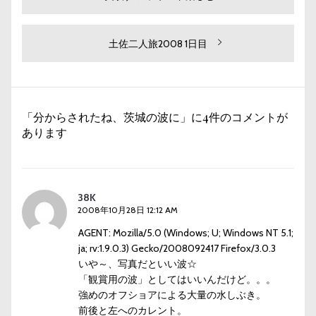
去
稿
の
ナ
投
次
土佐二人旅2008 1日目
ビ
稿:
の
投
ゲ
稿:
ー
「分からされたね、茨城の波に」に4件のコメントが
シ
あります
ョ
ン
38K
2008年10月28日 12:12 AM
AGENT: Mozilla/5.0 (Windows; U; Windows NT 5.1;
ja; rv:1.9.0.3) Gecko/2008092417 Firefox/3.0.3
いや～、写真だといい波☆
「観賞用の波」としてはいいんだけど。。。
強めのオフショアによる大量の水しぶき。
前後と左へのカレント。