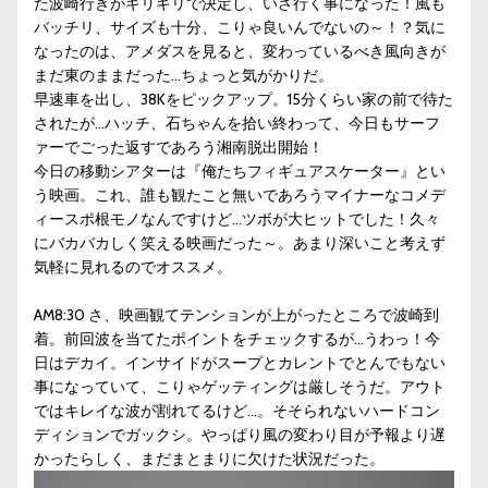
た波崎行きがギリギリで決定し、いざ行く事になった！風も
バッチリ、サイズも十分、こりゃ良いんでないの～！？気に
なったのは、アメダスを見ると、変わっているべき風向きが
まだ東のままだった…ちょっと気がかりだ。
早速車を出し、38Kをピックアップ。15分くらい家の前で待た
されたが…ハッチ、石ちゃんを拾い終わって、今日もサーフ
ァーでごった返すであろう湘南脱出開始！
今日の移動シアターは『
俺たちフィギュアスケーター
』とい
う映画。これ、誰も観たこと無いであろうマイナーなコメデ
ィースポ根モノなんですけど…ツボが大ヒットでした！久々
にバカバカしく笑える映画だった～。あまり深いこと考えず
気軽に見れるのでオススメ。
AM8:30 さ、映画観てテンションが上がったところで波崎到
着。
前回
波を当てたポイントをチェックするが…うわっ！今
日はデカイ。インサイドがスープとカレントでとんでもない
事になっていて、こりゃゲッティングは厳しそうだ。アウト
ではキレイな波が割れてるけど…。そそられないハードコン
ディションでガックシ。やっぱり風の変わり目が予報より遅
かったらしく、まだまとまりに欠けた状況だった。