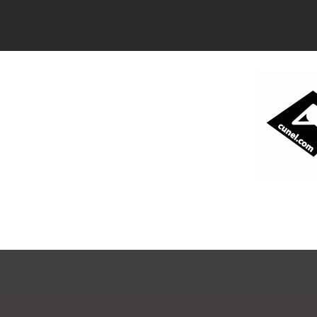
コ
ン
テ
ン
ツ
へ
ス
キ
ッ
プ