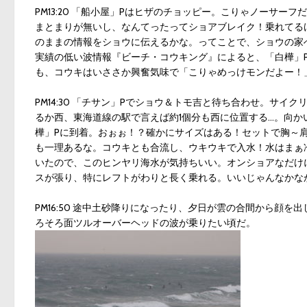
PM13:20 「船小屋」Pはヒザのチョッピー。こりゃノーサ
まとまりが無いし、なんてったってショアブレイク！乗れてる
のままの情報をショウに伝えるかな。ってことで、ショウの家
実績の低い波情報『ビーチ・コウキング』によると、「白樺」
も、コウキはいささか興奮気味で「こりゃめっけモンだよー！
PM14:30 「チサン」Pでショウ＆トモ吉と待ち合わせ。サ
るか西、東海道線の駅で言えば約1個分も西に位置する…。向か
樺」Pに到着。おぉぉ！？確かにサイズはある！セットで胸～
も一理あるな。コウキとも合流し、ウキウキで入水！水はまぁ
いたので、このヒンヤリ海水が気持ちいい。オンショアなだけ
スが張り、特にレフトがわりと長く乗れる。いいじゃんなかな
PM16:50 途中土砂降りになったり、夕日が雲の合間から顔
ろそろ面ツルオーバーヘッドの波が乗りたい頃だ。