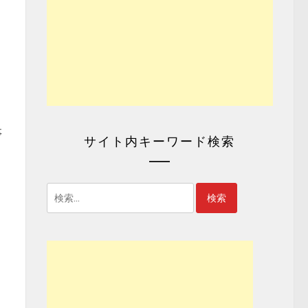
事
サイト内キーワード検索
検
索:
そ