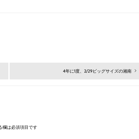
次
4年に1度、2/29ビッグサイズの湘南
の
投
稿:
る欄は必須項目です