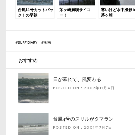
台風14号カットバッ
茅ヶ崎満喫サイコ
寒いけど水中撮影 i
ク！の早朝
ー！
茅ヶ崎
#
SURF DIARY
#
湘南
おすすめ
日が暮れて、風変わる
POSTED ON : 2002年11月4日
台風4号のスリルがタマラン
POSTED ON : 2001年7月7日