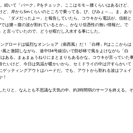
ーフだ。続いて「パーク」Pをチェック。ここはモモ～腰くらいはあるけど、
けど、岸から5mくらいのところで乗ってる。び、びみょ～…。ま、あり
へ。「ダメだったよー」と報告していたら、コウキから電話が。信頼と
Pでは腰～腹の波が割れているとか…。かなり信憑性の無い情報だ。で
」と言っていたので、どうせ暇だし入水する事にした。
イクリングロードは猛烈なオンショア（南西風）だ！「白樺」Pはここからは
い風と激闘しながら、途中134号線沿いで防砂林で風をよけながら「白
肩はある。まぁまぁうねりにまとまりもあるかな。コウキが言っていた
冷たいけど、今日は気温が暖かいから、セミドライの中は汗すらかいて
にゲッティングアウトはハードだ。でも、アウトから割れる波はフェイ
か！
を出したりと、なんとも不思議な天気の中、約2時間弱のサーフを終える。