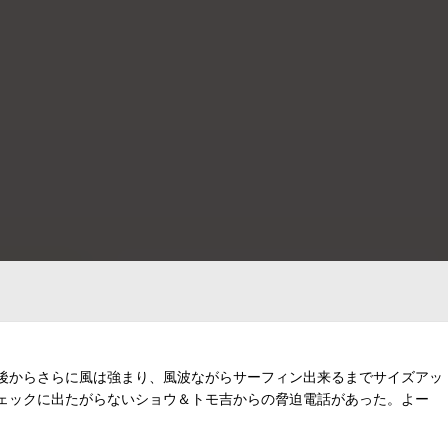
、午後からさらに風は強まり、風波ながらサーフィン出来るまでサイズアッ
ェックに出たがらないショウ＆トモ吉からの脅迫電話があった。よー