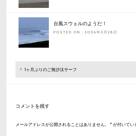
台風スウェルのようだ！
POSTED ON : 2006年5月28日
投
過
1ヶ月ぶりのご無沙汰サーフ
去
稿
の
ナ
投
ビ
稿:
ゲ
コメントを残す
ー
シ
メールアドレスが公開されることはありません。
*
が付いてい
ョ