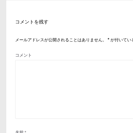
ナ
投
ビ
稿:
ゲ
コメントを残す
ー
シ
メールアドレスが公開されることはありません。
*
が付いてい
ョ
ン
コメント
名前
*