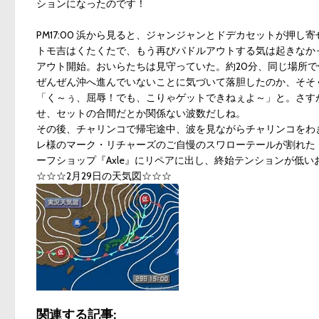
ションになったのです！
PM17:00 浜から見ると、ジャンジャンとドデカセットが押
トモ吉はくたくたで、もう再びパドルアウトする気は起きなか
アウト開始。おいらたちは見守っていた。約20分、同じ場所
ぜんぜん沖へ進んでいないことに気づいて落胆したのか、そそ
「く～ぅ、屈辱！でも、こりゃゲットできねぇよ～」と。さす
せ、セットの合間だとか関係ない波数だしね。
その後、チャリンコで帰宅途中、波を見ながらチャリンコをわ
レ様のマーク・リチャーズのご自慢のスワローテールが割れた
ーフショップ『Axle』にリペアに出し、終始テンションが低
☆☆☆2月29日の天気図☆☆☆
関連する記事: