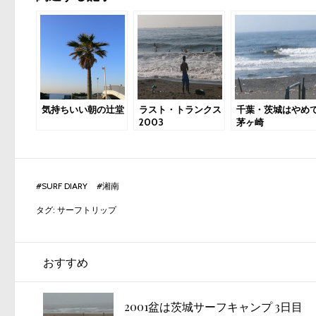
気持ちいい朝の辻堂
ラスト・トランクス
千葉・茨城はやめ
2003
茅ヶ崎
#
SURF DIARY
#
湘南
タグ:
サーフトリップ
おすすめ
2001盆は茨城サーフキャンプ 3日目