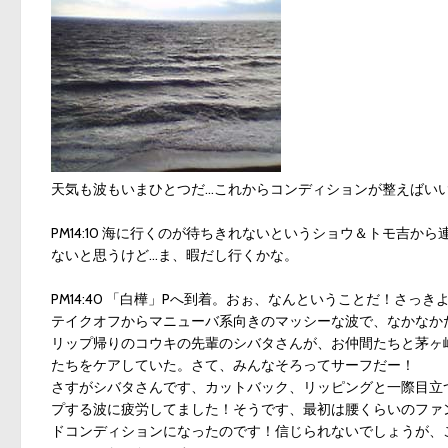
天気も波もいまひとつだ…これからコンディションが整えばいい
PM14:10 海に行くのが待ちきれないというショウ＆トモ吉
ないと思うけど…ま、暇だし行くかな。
PM14:40 「白樺」Pへ到着。おぉ、なんということだ！さ
テイクオフからマニューバ系向きのマッシーな波で、なかなか
リップ帰りのコウキの先輩のシバタさんが、お仲間たちと茅ヶ
たちをケアしていた。さて、みんなそろってサーフだー！
さすがシバタさんです、カットバック、リッピングと一際目立
プする波に疲労してました！そうです、最初は腰くらいのファ
ドコンディションになったのです！信じられないでしょうが、