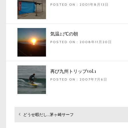
POSTED ON : 2001年8月13日
気温2.7℃の朝
POSTED ON : 2008年11月20日
再び九州トリップvol.1
POSTED ON : 2007年7月6日
投
過
どうせ暇だし…茅ヶ崎サーフ
去
稿
の