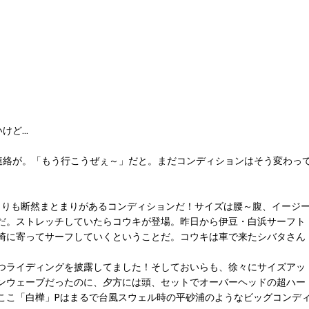
けど…
から連絡が。「もう行こうぜぇ～」だと。まだコンディションはそう変わっ
っきよりも断然まとまりがあるコンディションだ！サイズは腰～腹、イージ
だ。ストレッチしていたらコウキが登場。昨日から伊豆・白浜サーフト
崎に寄ってサーフしていくということだ。コウキは車で来たシバタさん
つライディングを披露してました！そしておいらも、徐々にサイズアッ
ンウェーブだったのに、夕方には頭、セットでオーバーヘッドの超ハー
ここ「白樺」Pはまるで台風スウェル時の平砂浦のようなビッグコンデ