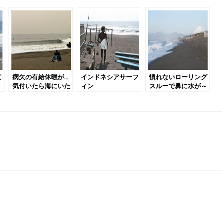
て
病欠の有給休暇が…
インドネシアサーフ
慣れないローリング
気付いたら海にいた
ィン
スルーで鼻に水が～