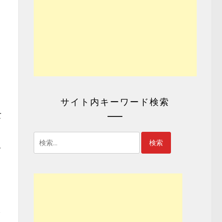
サイト内キーワード検索
て
検
ー
索:
ィ