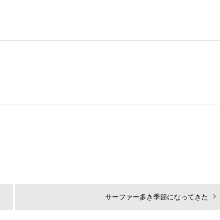
次
サーファー多き季節になってきた
の
投