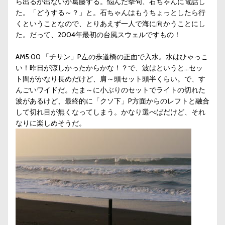
ら出るか出ないか葛藤する。悩んだ挙句、石ちゃんに電話し
た。「どうする～？」と。石ちゃんはもうちょっとしたら行
くということなので、とりあえず一人で海に向かうことにし
た。だって、2004年最初の台風スウェルですもの！
AM5:00 「チサン」P左の歩道橋の正面で入水。水はひゃっこ
い！昨日が涼しかったからかな！？で、波はというと…セッ
ト間がかなり長めだけど、肩～頭セット頭半くらい。で、す
んごいワイドだ。たま～に小ぶりのセットでライトの切れた
波があるけど、最終的に「クソ下」P方面からのレフトと融合
して切れ目が無くなってしまう。かなり選べばだけど、それ
なりに楽しめそうだ。