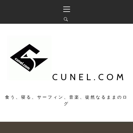
コ
メ
ン
イ
テ
ン
ン
メ
ツ
ニ
へ
ュ
ス
ー
キ
ッ
プ
CUNEL.COM
食う、寝る、サーフィン、音楽、徒然なるままのロ
グ