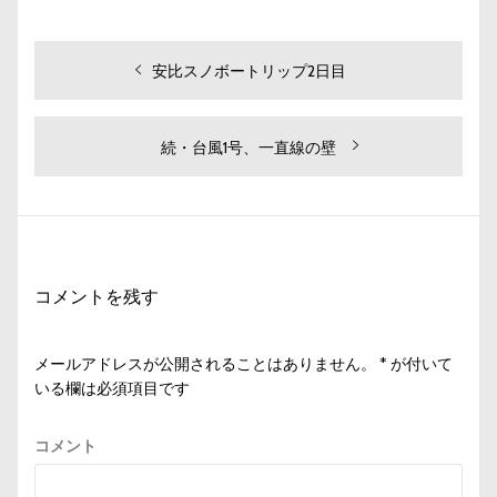
投
過
安比スノボートリップ2日目
去
稿
の
ナ
投
次
続・台風1号、一直線の壁
ビ
稿:
の
投
ゲ
稿:
ー
シ
コメントを残す
ョ
ン
メールアドレスが公開されることはありません。
*
が付いて
いる欄は必須項目です
コメント