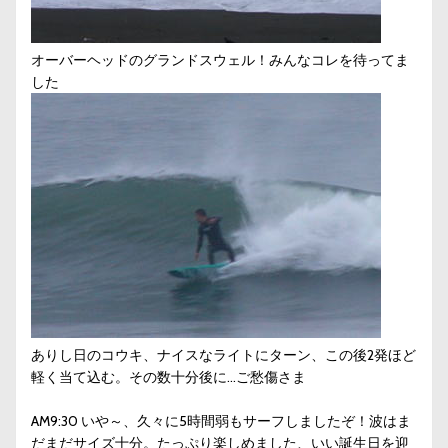
オーバーヘッドのグランドスウェル！みんなコレを待ってま
した
ありし日のコウキ、ナイスなライトにターン、この後2発ほど
軽く当て込む。その数十分後に…ご愁傷さま
AM9:30 いや～、久々に5時間弱もサーフしましたぞ！波はま
だまだサイズ十分。たっぷり楽しめました、いい誕生日を迎