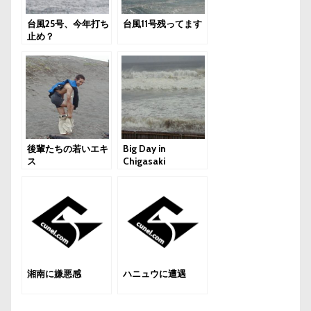
台風25号、今年打ち
台風11号残ってます
止め？
後輩たちの若いエキ
Big Day in
ス
Chigasaki
湘南に嫌悪感
ハニュウに遭遇