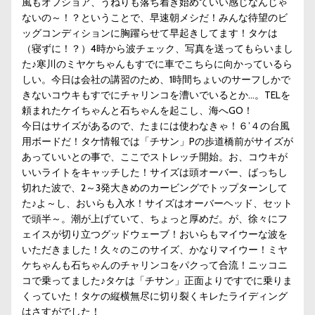
風もオフショア、うねりも落ち着き始めていい感じなんじゃ
ないの～！？ということで、早速朝メシだ！みんな待望のビ
ッグコンディションに胸躍らせて早起きしてます！タケは
（寝ずに！？）4時から波チェック、写真を送ってもらいまし
た♪寒川のミヤケちゃんもすでに車でこちらに向かっているら
しい。今日は会社の講習のため、1時間ちょいのサーフしかで
きないコウキもすでにチャリンコを漕いでいるとか…。TELを
頼まれたケイちゃんと石ちゃんを起こし、海へGO！
今日はサイズがあるので、たまには使わなきゃ！６’４の台風
用ボードだ！タケ情報では「チサン」Pの歩道橋前がサイズが
あっていいとの事で、ここでストレッチ開始。お、コウキが
いいライトをキャッチした！サイズは頭オーバー、ばっちし
切れた波で、2～3発大きめのカービングでトップターンして
た♪よ～し、おいらも入水！サイズはオーバーヘッド、セット
で頭半～。潮が上げていて、ちょっと厚めだ。が、徐々にフ
ェイスが切り立つグッドウェーブ！おいらもマイウーな波を
いただきました！久々のこのサイズ、かなりマイウー！ミヤ
ケちゃんも石ちゃんのチャリンコをパクって合流！ニッコニ
コで乗ってました♪タケは「チサン」正面よりですでに乗りま
くっていた！タケの縦横無尽に切り裂くキレたライディング
はさすがでした！