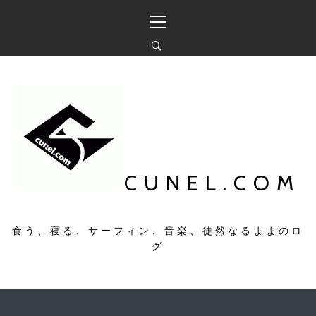
コ
メ
ン
イ
テ
ン
ン
メ
ツ
ニ
へ
ュ
ス
ー
キ
ッ
プ
CUNEL.COM
食う、寝る、サーフィン、音楽、徒然なるままのロ
グ