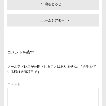
投
過
歳をとると
去
稿
の
ナ
投
次
ホームシアター
ビ
稿:
の
投
ゲ
稿:
ー
シ
コメントを残す
ョ
ン
メールアドレスが公開されることはありません。
*
が付いて
いる欄は必須項目です
コメント