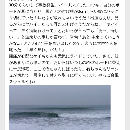
30分くらいして事故発生。パーリングしたコウキ、自分のボ
ードが耳に当たり、耳たぶの付け根が2cmくらい縦にパック
リ切れていた！耳たぶが取れちゃいそうだ！出血もあり、見
るからにヤバイ。だって耳たぶもげそうだからね。「ヤバイ
って、早く病院行けって」とおいらが言っても「あ～、悔し
い！」と波乗りの事しか言わず、挙句「あと1本乗っていこう
かな…」とたわけた事を言い出したので、久々に大声で人を
叱った。「早く帰れ、バカ！」
腰痛が心配なケイちゃんも元気にライドしていた。さて、波
があまりにも厚いので、おいらはいつものMRのボードに替え
に一度帰宅。ここで石ちゃんにばったり。石ちゃんもリーシ
ュが切れて、帰宅して替えを取りに行くらしい。やっぱ台風
スウェルやね♪