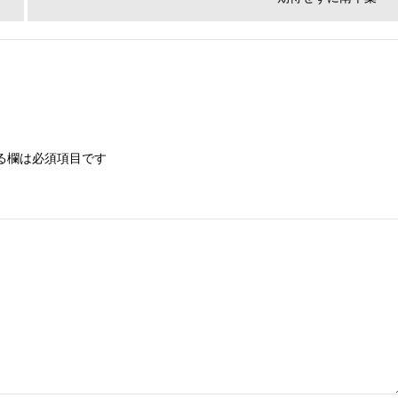
の
投
稿:
る欄は必須項目です