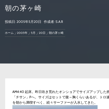
朝の茅ヶ崎
投稿日:
2005年5月20日
作成者:
S.A.R
ホーム
2005年
5月
20日
朝の茅ヶ崎
AM4:40 起床。昨日吹き荒れたオンショアでサイズアップ
「チサン」Pへ。サイズはセットで腹～胸くらいあるが、トロ
を朝から満喫すべく、続々サーファーが入水してきた。