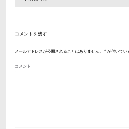
投
去
稿
の
ナ
投
ビ
稿:
ゲ
コメントを残す
ー
シ
メールアドレスが公開されることはありません。
*
が付いてい
ョ
ン
コメント