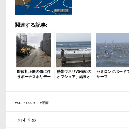
関連する記事:
即位礼正殿の儀に伴
熱帯ウネリVS強めの
セミロングボード
うボーナスホリデー
オフショア、結果オ
サーフ
サーフィン
フショアの勝ち
#
SURF DIARY
#
湘南
おすすめ