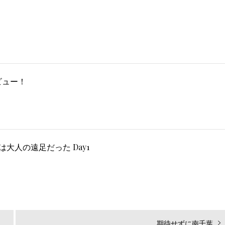
ビュー！
は大人の遠足だった Day1
次
期待せずに南千葉