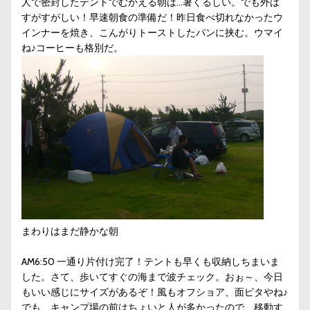
人で密封したテントでむかえる朝は…暑くるしい。でも外は
すがすがしい！早速朝食の準備だ！昨日食べ切れなかったウ
インナーを焼き、こんがりトーストしたパンに挟む。ウマイ
ね♪コーヒーも格別だ。
まわりはまだ静かな朝
AM6:50 一通り片付け完了！テントも早くも収納しちまいま
した。さて、歩いてすぐの海まで波チェック。おぉ～、今日
もいい感じにサイズがあるぞ！風もオフショア、面ピタやね♪
でも、キャンプ場の前はちょいと人が多かったので、移動す