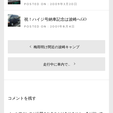
POSTED ON : 2009年3月20日
祝！ハイジ号納車記念は波崎へGO
POSTED ON : 2001年8月4日
投
過
梅雨明け間近の波崎キャンプ
去
稿
の
ナ
投
次
走行中に車内で…
ビ
稿:
の
投
ゲ
稿:
ー
シ
コメントを残す
ョ
ン