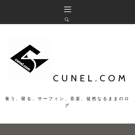
コ
メ
ン
イ
テ
ン
ン
メ
ツ
ニ
へ
ュ
ス
ー
キ
ッ
プ
CUNEL.COM
食う、寝る、サーフィン、音楽、徒然なるままのロ
グ