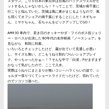
ズダウン。こりゃ日本の東沿岸は台風のバックスウェルがヒ
ットするんじゃないかしら！？ってことで、茨城か南千葉に
行こうと悩んでいた。茨城は風に東がまじるようなので、風
も弱くてオフショアの南千葉にすることにした！ネギちゃ
ん、ミヤケちゃん、石ちゃんをピックアップしてGO！
AM9:30 車内で、若き日のオッキーやダ・フイのボス役ジェリ
ー・ロペスが出演した’80年代の名作映画『ノースショア』を
見ながら、和田に到着。
いろいろとチェックしたけど、霧が出ていて見通しが悪い
し、サイズも無い。どこもうねり割れづらいショアブレイ
ク。やっちゃったかぁ～！？そんな中で「白渚」Pがまずまず
かなって気がしたので、ここで入水。
実際はうねりにまとまりが無いコシ～ハラくらいの波で、シ
ョルダー張りづくてショートライドだったけど、切れていた
のでソコソコ遊べた。