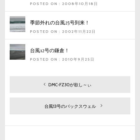
POSTED ON : 2008年10月18日
季節外れの台風25号到来！
POSTED ON : 2002年11月22日
台風12号の鎌倉！
POSTED ON : 2010年9月25日
投
過
DMC-FZ30が欲し～ぃ
去
稿
の
ナ
投
次
台風13号のバックスウェル
ビ
稿:
の
投
ゲ
稿:
ー