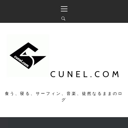
コ
メ
ン
イ
テ
ン
ン
メ
ツ
ニ
へ
ュ
ス
ー
キ
ッ
プ
CUNEL.COM
食う、寝る、サーフィン、音楽、徒然なるままのロ
グ