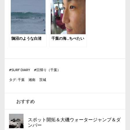
鵠沼のような白渚
千葉の海…ちべたい
#
SURF DIARY
#
日帰り（千葉）
タグ:
千葉
湘南
茨城
おすすめ
スポット開拓＆大磯ウォータージャンプ＆ダ
ンパー