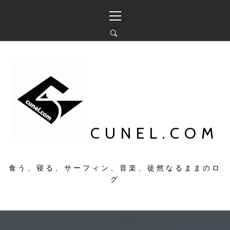
コ
メ
ン
イ
テ
ン
ン
メ
ツ
ニ
へ
ュ
ス
ー
キ
ッ
プ
CUNEL.COM
食う、寝る、サーフィン、音楽、徒然なるままのロ
グ