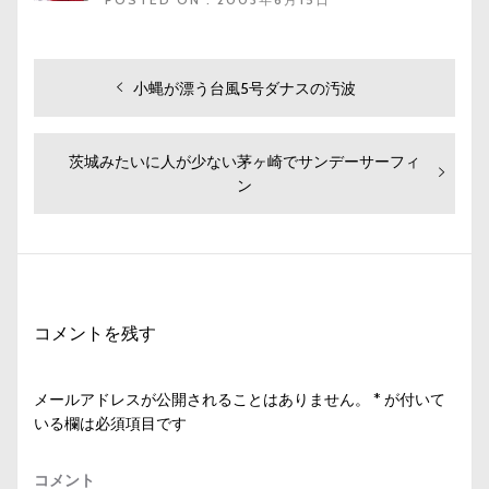
投
過
小蝿が漂う台風5号ダナスの汚波
去
稿
の
ナ
投
次
茨城みたいに人が少ない茅ヶ崎でサンデーサーフィ
ビ
稿:
の
ン
投
ゲ
稿:
ー
シ
ョ
コメントを残す
ン
メールアドレスが公開されることはありません。
*
が付いて
いる欄は必須項目です
コメント