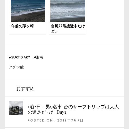
午前の茅ヶ崎
台風22号接近中だけ
ど…
#
SURF DIARY
#
湘南
タグ:
湘南
おすすめ
1泊2日、男9名車1台のサーフトリップは大人
の遠足だった Day1
POSTED ON : 2019年7月7日