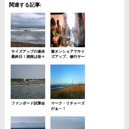
関連する記事:
サイズアップの連休
激オンショアでサイ
最終日！湘南は徐々
ズアップ、修行サー
にフィーバー
フィン。そしてより
みち食堂でランチ飲
み
ファンボード試乗会
マーク・リチャーズ
がぁ～！