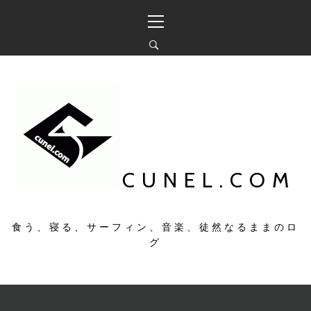
コ
メ
ン
イ
テ
ン
ン
メ
ツ
ニ
へ
ュ
ス
ー
キ
ッ
プ
CUNEL.COM
食う、寝る、サーフィン、音楽、徒然なるままのロ
グ