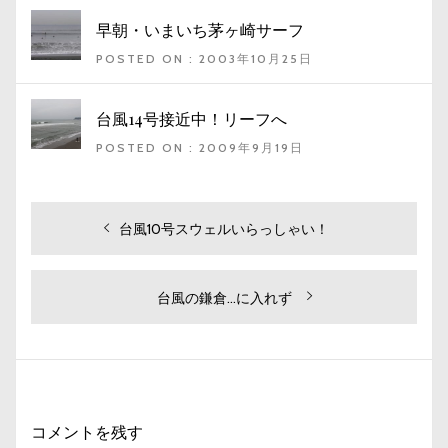
早朝・いまいち茅ヶ崎サーフ
POSTED ON : 2003年10月25日
台風14号接近中！リーフへ
POSTED ON : 2009年9月19日
投
過
台風10号スウェルいらっしゃい！
去
稿
の
ナ
投
次
台風の鎌倉…に入れず
ビ
稿:
の
投
ゲ
稿:
ー
シ
コメントを残す
ョ