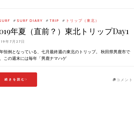
SURF
#
SURF DIARY
#
TRIP
#
トリップ（東北）
2019年夏（直前？）東北トリップDay1
019年7月27日
年恒例となっている、七月最終週の東北のトリップ。 秋田県男鹿市で
、この週末には毎年「男鹿ナマハゲ
続きを読む
コメント