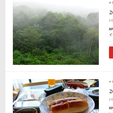
#
2
A
イ
#
2
A