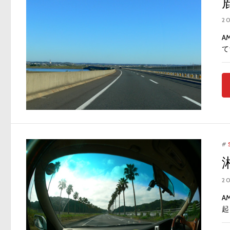
2
A
て
#
2
A
起