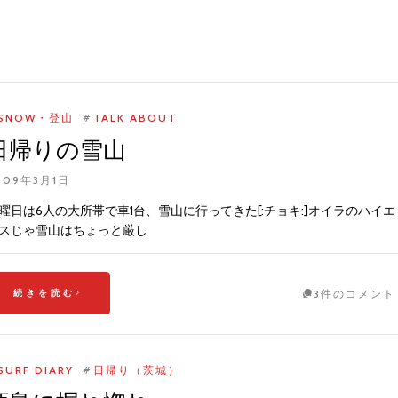
SNOW・登山
#
TALK ABOUT
日帰りの雪山
009年3月1日
曜日は6人の大所帯で車1台、雪山に行ってきた[:チョキ:]オイラのハイエ
スじゃ雪山はちょっと厳し
続きを読む
3件のコメント
SURF DIARY
#
日帰り（茨城）