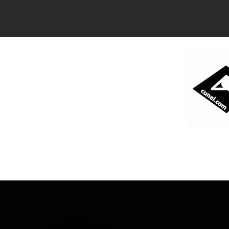
コ
ン
テ
ン
ツ
へ
ス
キ
ッ
プ