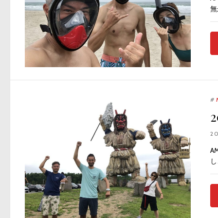
無
#
2
A
し