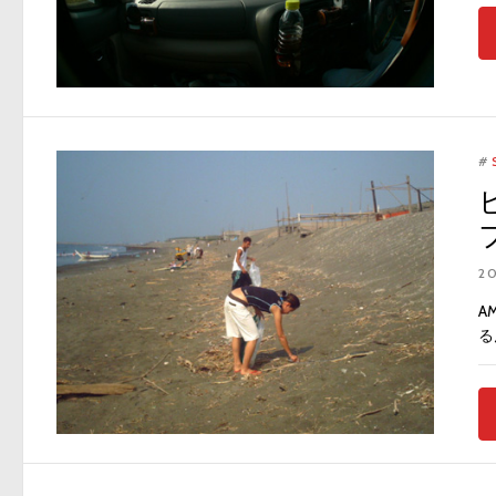
#
2
A
る