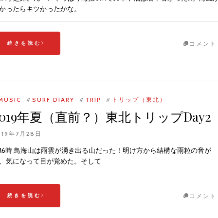
かったらキツかったかな。
続きを読む
コメント
MUSIC
#
SURF DIARY
#
TRIP
#
トリップ（東北）
2019年夏（直前？）東北トリップDay2
019年7月28日
M6時 鳥海山は雨雲が湧き出る山だった！明け方から結構な雨粒の音が
、気になって目が覚めた。そして
続きを読む
コメント