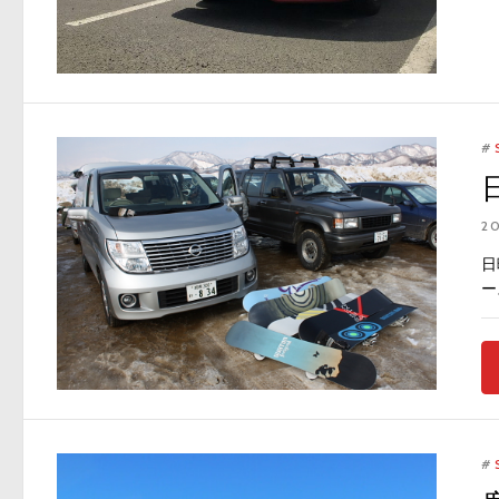
#
2
日
ー
#