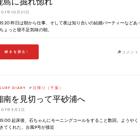
鹿島に掘れ惚れ
007年10月21日
M5:20 昨日は朝から仕事、そして夜は知り合いの結婚パーティーなどあ
ちょっと寝不足気味の朝。
続きを読む
コメント
SURF DIARY
#
日帰り（千葉）
湘南を見切って平砂浦へ
007年9月2日
M5:00 起床後、石ちゃんにモーニングコールをすること数回。ようやく
きてくれた。台風9号が接近