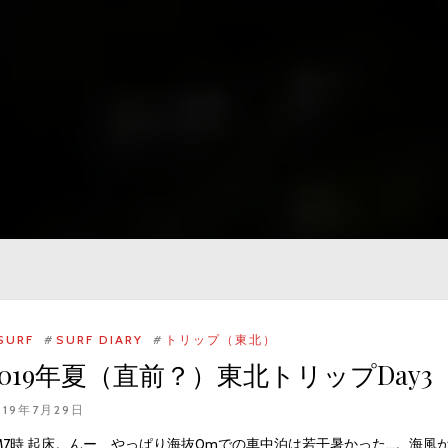
SURF
#
SURF DIARY
#
トリップ（東北）
2019年夏（直前？）東北トリップDay3
019年7月29日
M7時 起床。んー、やっぱり海抜0mでの車中泊は若干暑かった…。海風