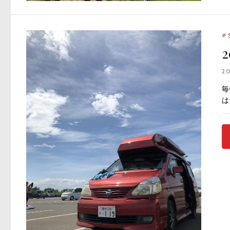
#
2
毎
は