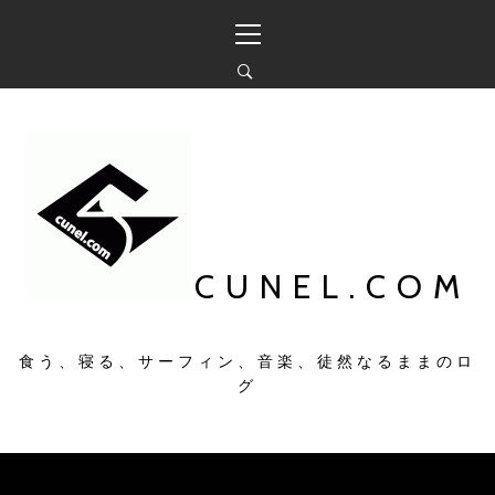
コ
メ
ン
イ
テ
ン
ン
メ
ツ
ニ
へ
ュ
ス
ー
キ
ッ
プ
CUNEL.COM
食う、寝る、サーフィン、音楽、徒然なるままのロ
グ