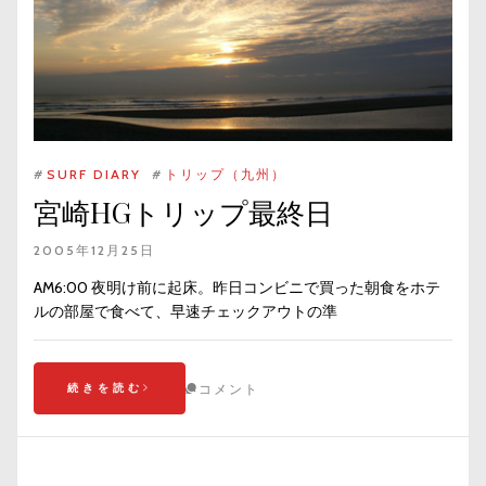
#
SURF DIARY
#
トリップ（九州）
宮崎HGトリップ最終日
2005年12月25日
AM6:00 夜明け前に起床。昨日コンビニで買った朝食をホテ
ルの部屋で食べて、早速チェックアウトの準
続きを読む
コメント