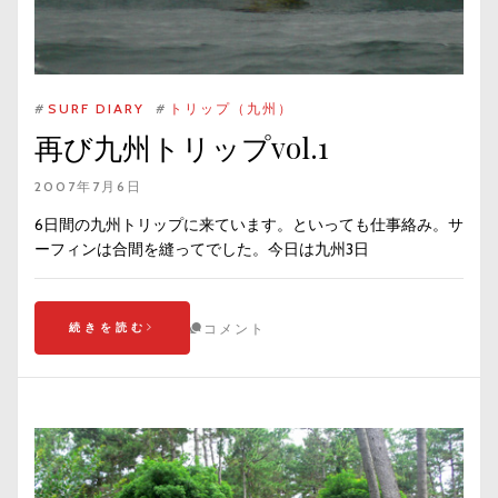
#
SURF DIARY
#
トリップ（九州）
再び九州トリップvol.1
2007年7月6日
6日間の九州トリップに来ています。といっても仕事絡み。サ
ーフィンは合間を縫ってでした。今日は九州3日
続きを読む
コメント