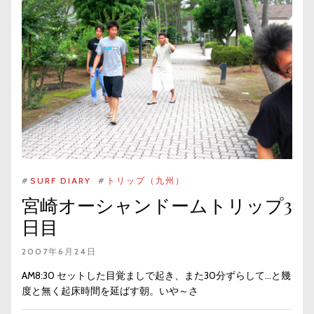
#
SURF DIARY
#
トリップ（九州）
宮崎オーシャンドームトリップ3
日目
2007年6月24日
AM8:30 セットした目覚ましで起き、また30分ずらして…と幾
度と無く起床時間を延ばす朝。いや～さ