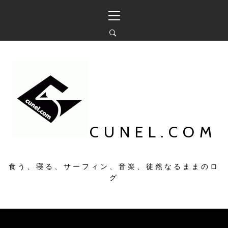
コ
メ
ン
イ
テ
ン
ン
メ
ツ
ニ
へ
ュ
ス
ー
キ
ッ
プ
CUNEL.COM
食う、寝る、サーフィン、音楽、徒然なるままのロ
グ