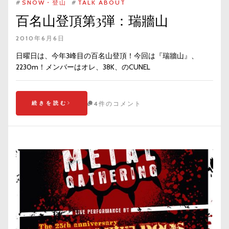
#
SNOW・登山
#
TALK ABOUT
百名山登頂第3弾：瑞牆山
2010年6月6日
日曜日は、今年3峰目の百名山登頂！今回は『瑞牆山』、
2230m！メンバーはオレ、38K、のCUNEL
続きを読む
4件のコメント