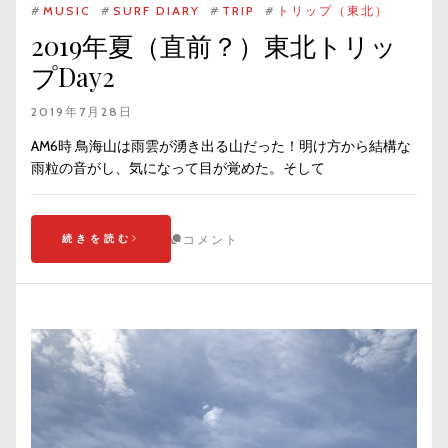
#
MUSIC
#
SURF DIARY
#
TRIP
#
トリップ（東北）
2019年夏（直前？）東北トリッ
プDay2
2019年7月28日
AM6時 鳥海山は雨雲が湧き出る山だった！明け方から結構な
雨粒の音がし、気になって目が覚めた。そして
続きを読む
コメント