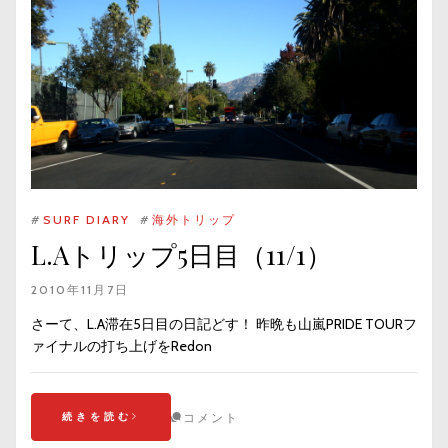
#
SURF DIARY
#
海外トリップ
L.Aトリップ5日目（11/1）
2010年11月7日
さーて、L.A滞在5日目の日記どす！ 昨晩も山嵐PRIDE TOURフ
ァイナルの打ち上げをRedon
続きを読む
コメント