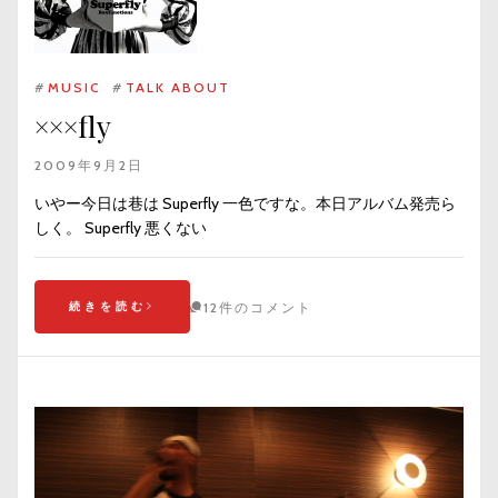
#
MUSIC
#
TALK ABOUT
×××fly
2009年9月2日
いやー今日は巷は Superfly 一色ですな。本日アルバム発売ら
しく。 Superfly 悪くない
続きを読む
12件のコメント