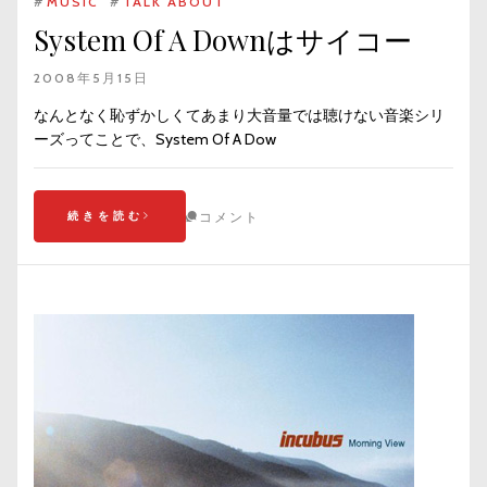
#
MUSIC
#
TALK ABOUT
System Of A Downはサイコー
2008年5月15日
なんとなく恥ずかしくてあまり大音量では聴けない音楽シリ
ーズってことで、System Of A Dow
続きを読む
コメント