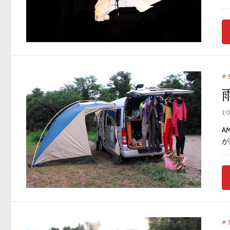
#
2
A
が
#