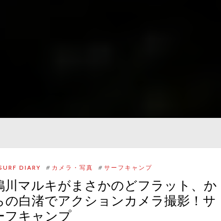
SURF DIARY
#
カメラ・写真
#
サーフキャンプ
鴨川マルキがまさかのどフラット、か
らの白渚でアクションカメラ撮影！サ
ーフキャンプ