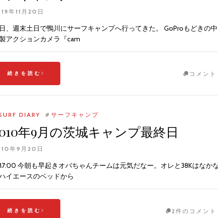
019年11月20日
日、週末土日で鴨川にサーフキャンプへ行ってきた。 GoProもどきの中
製アクションカメラ『cam
続きを読む
コメント
SURF DIARY
#
サーフキャンプ
2010年9月の茨城キャンプ最終日
010年9月20日
M7:00 今朝も早起きオバちゃんチームは元気だなー。オレと38Kはなか
ハイエースのベッドから
続きを読む
2件のコメント