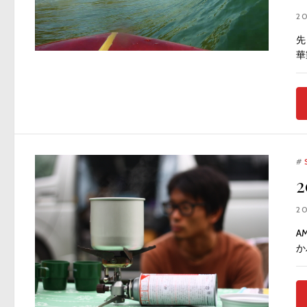
2
先
華
#
2
A
か