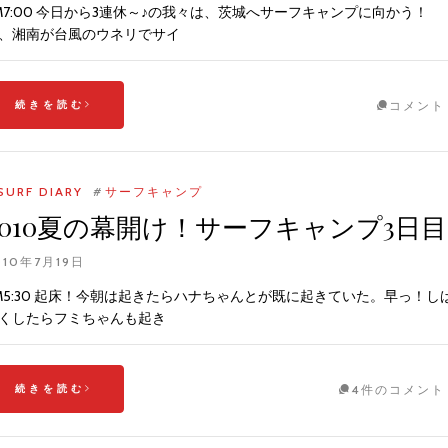
M7:00 今日から3連休～♪の我々は、茨城へサーフキャンプに向かう！
、湘南が台風のウネリでサイ
続きを読む
コメント
SURF DIARY
#
サーフキャンプ
2010夏の幕開け！サーフキャンプ3日目
010年7月19日
M5:30 起床！今朝は起きたらハナちゃんとが既に起きていた。早っ！し
くしたらフミちゃんも起き
続きを読む
4件のコメント