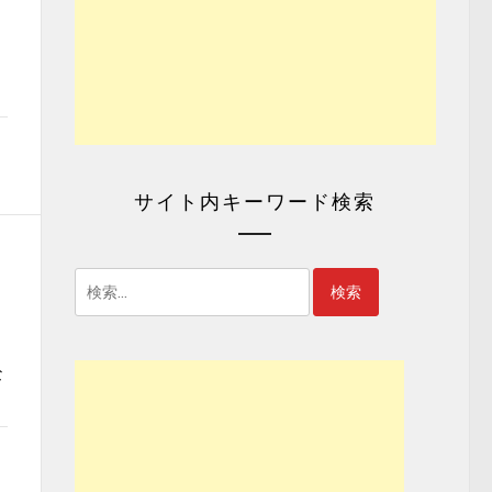
サイト内キーワード検索
検
索:
な