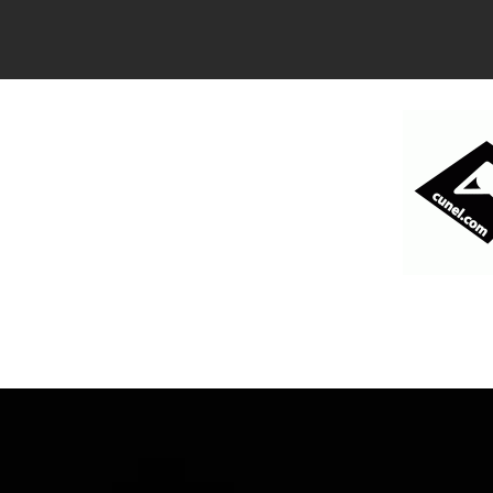
コ
ン
テ
ン
ツ
へ
ス
キ
ッ
プ