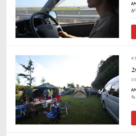
A
が
#
2
A
ら