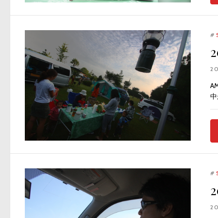
#
2
A
中
#
2