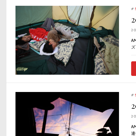
#
2
A
ズ
#
2
A
連