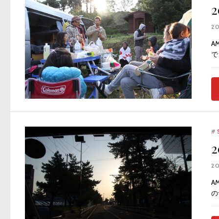
2
A
で
#
2
A
の